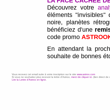
LA FACE CACHÉE D
Découvrez votre
anal
éléments "invisibles"
noire, planètes rétro
bénéficiez d'une
remi
code promo
ASTROO
En attendant la proch
souhaite de bonnes éto
Vous recevez cet email suite à votre inscription sur le site
www.astroo.com
Si vous ne souhaitez plus recevoir la lettre d'Astroo,
merci de cliquer ici
. (lien direct 
Lire la Lettre d'Astroo en ligne
.