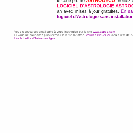
le code promo
ASTROOECO
profitez 
LOGICIEL D'ASTROLOGIE ASTRO
an avec mises à jour gratuites.
En sa
logiciel d'Astrologie sans installatio
Vous recevez cet email suite à votre inscription sur le site
www.astroo.com
Si vous ne souhaitez plus recevoir la lettre d'Astroo,
veuillez cliquer ici
. (lien direct d
Lire la Lettre d'Astroo en ligne
.