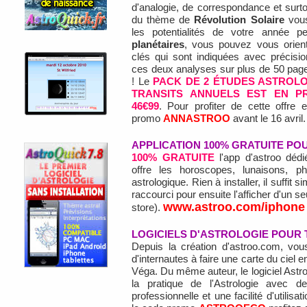
d'analogie, de correspondance et surtout
du thème de
Révolution Solaire
vous
les potentialités de votre année p
planétaires
, vous pouvez vous orien
clés qui sont indiquées avec précisio
ces deux analyses sur plus de 50 pages
! Le
PACK DE 2 ÉTUDES ASTRO
TRANSITS
ANNUELS EST EN PR
46€99
. Pour profiter de cette offre e
promo
ANNASTROO
avant le 16 avril.
APPLICATION 100% GRATUITE PO
100% GRATUITE
l'app d'astroo dédi
offre les horoscopes, lunaisons, p
astrologique. Rien à installer, il suffit
raccourci pour ensuite l'afficher d'un se
www.astroo.com/iphone
store).
LOGICIELS D'ASTROLOGIE POUR
Depuis la création d'astroo.com, vou
d'internautes à faire une carte du ciel e
Véga. Du même auteur, le logiciel Astr
la pratique de l'Astrologie avec d
professionnelle et une facilité d'utilisa