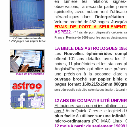
en lumière les relations signes-
observations, la seconde partie prése
spirituelle, avec notamment l'utilisat
hiérarchiques dans
l'interprétatio
Volume broché de 452 pages.
Jusqu'au
FRAIS DE PORT A SEULEMENT 
ASPE22
.
(* frais de port dégressifs calculés se
France. Remise de 2€99 pour les autres destinatio
Edition internationale
1.252 pages sur papier bible
LA BIBLE DES ASTROLOGUES 1950
Les
Nouvelles éphémérides compl
offrent 101 ans détaillés avec les 2
noires, 11 planétoïdes et les stations pl
Anglais/Français qui offre une présent
une précision à la seconde d'arc s
video de présentation
ouvrage broché sur papier bible d
pages format 160x215x26mm 800grs
port dégressifs calculés selon la destination, à partir
12 ANS DE COMPATIBILITÉ UNIVERS
Et toujours sans pub ni installation... 
ans !
AstroQuick 7 reste le logiciel d'
plus facile à utiliser sur une infinit
micro-ordinateurs
(PC MAC Linux iO
12 mois à partir de seulement 19€99 