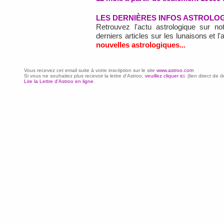
LES DERNIÈRES INFOS ASTROLO
Retrouvez l'actu astrologique sur n
derniers articles sur les lunaisons et l
nouvelles astrologiques...
Vous recevez cet email suite à votre inscription sur le site
www.astroo.com
Si vous ne souhaitez plus recevoir la lettre d'Astroo,
veuillez cliquer ici
. (lien direct d
Lire la Lettre d'Astroo en ligne
.