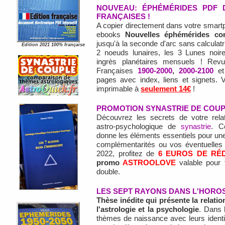
NOUVEAU: ÉPHÉMÉRIDES PDF D
FRANÇAISES !
A copier directement dans votre smartph
ebooks
Nouvelles éphémérides co
jusqu'à la seconde d'arc sans calculatr
Edition 2021 100% française
2 noeuds lunaires, les 3 Lunes noire
ingrès planétaires mensuels ! Revue
Françaises
1900-2000
,
2000-2100
e
pages avec index, liens et signets. 
imprimable à
seulement 14€
!
PROMOTION SYNASTRIE DE COU
Découvrez les secrets de votre rela
astro-psychologique de
synastrie
. C
donne les éléments essentiels pour une 
complémentarités ou vos éventuelles di
2022, profitez de
6 EUROS DE RÉ
promo
ASTROOLOVE
valable pour 
double.
LES SEPT RAYONS DANS L'HORO
Thèse inédite qui présente la relation
l'astrologie et la psychologie
. Dans 
thèmes de naissance avec leurs ident