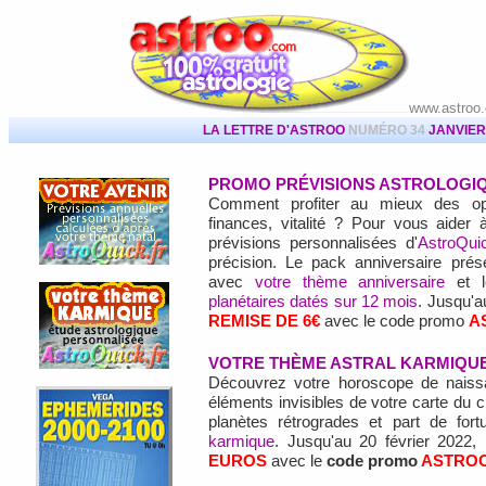
www.astroo
LA LETTRE D'ASTROO
NUMÉRO 34
JANVIER
PROMO PRÉVISIONS ASTROLOGIQ
Comment profiter au mieux des oppo
finances, vitalité ? Pour vous aider à
prévisions personnalisées d'
AstroQui
précision. Le pack anniversaire prés
avec
votre thème anniversaire
et 
planétaires datés sur 12 mois
. Jusqu'a
REMISE DE 6€
avec le code promo
A
VOTRE THÈME ASTRAL KARMIQU
Découvrez votre horoscope de naissa
éléments invisibles de votre carte du ci
planètes rétrogrades et part de fo
karmique
. Jusqu'au 20 février 2022,
EUROS
avec le
code promo
ASTRO