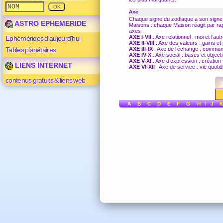
Axe
Chaque signe du
zodiaque
a son signe 
ASTRO EPHEMERIDE
Maisons
: chaque Maison réagit par rapp
axes :
AXE I-VII
: Axe relationnel : moi et l’aut
Ephémérides d'aujourd'hui
AXE II-VIII
: Axe des valeurs : gains e
Tables planétaires
AXE III-IX
: Axe de l’échange : commu
AXE IV-X
: Axe social : bases et objecti
AXE V-XI
: Axe d’expression : création 
LIENS INTERNET
AXE VI-XII
: Axe de service : vie quotidi
contenus gratuits & liens web
A
B
C
D
E
F
G
H
I
J
K