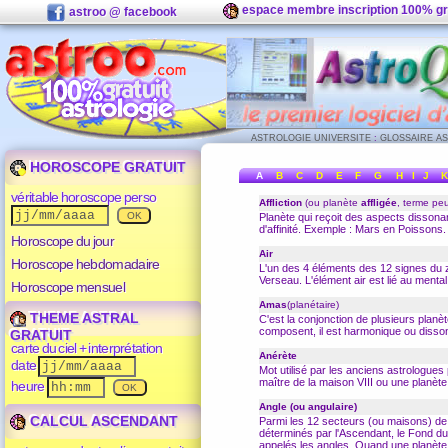
espace membre inscription 100% gr
astroo @ facebook
ASTROLOGIE UNIVERSITE
:
GLOSSAIRE A
HOROSCOPE GRATUIT
A
B
C
D
E
F
G
H
I
J
K
véritable horoscope perso
Affliction
(ou planète
affligée
, terme peu
Planète qui reçoit des
aspects
dissonan
d'affinité. Exemple : Mars en Poissons.
Horoscope du jour
Air
Horoscope hebdomadaire
L'un des 4 éléments des 12 signes du
Verseau
. L'élément air est lié au menta
Horoscope mensuel
Amas
(planétaire)
THEME ASTRAL
C'est la
conjonction
de plusieurs planèt
composent, il est harmonique ou disso
GRATUIT
carte du ciel + interprétation
Anérète
date
Mot utilisé par les anciens astrologues 
maître de la maison VIII ou une planète
heure
Angle (ou angulaire)
CALCUL ASCENDANT
Parmi les 12 secteurs (ou
maisons
) de
déterminés par l'
Ascendant
, le Fond du
appelés les angles. Quand une planète es