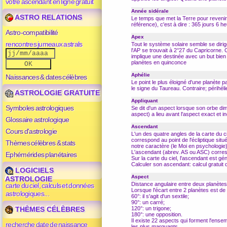
votre ascendant en ligne gratuit
Année sidérale
ASTRO RELATIONS
Le temps que met la Terre pour revenir 
référence), c'est à dire : 365 jours 6 
Astro-compatibilité
Apex
rencontres jumeaux astrals
Tout le système solaire semble se dirige
l'AP se trouvait à 2°27 du
Capricorne
. 
implique une destinée avec un but bien d
planètes en quinconce
Aphélie
Naissances & dates célèbres
Le point le plus éloigné d'une planète p
le signe du Taureau. Contraire; périhéli
ASTROLOGIE GRATUITE
Appliquant
Symboles astrologiques
Se dit d'un
aspect
lorsque son
orbe
dim
aspect
) a lieu avant l'
aspect
exact et in
Glossaire astrologique
Ascendant
Cours d'astrologie
L'un des quatre
angles
de la
carte du ci
correspond au point de l'écliptique situ
Thèmes célèbres & stats
notre caractère (le Moi en psychologie),
L'ascendant (abrev. AS ou ASC) corres
Ephémérides planétaires
Sur la
carte du ciel
, l'ascendant est gé
Calculer son ascendant: calcul gratuit
LOGICIELS
Aspect
ASTROLOGIE
Distance angulaire entre deux planètes
carte du ciel, calculs et données
Lorsque l'écart entre 2 planètes est de 0
astrologiques...
60°: il s'agit d'un
sextile
;
90°: un
carré
;
THÈMES CÉLÈBRES
120°: un
trigone
;
180°: une
opposition
.
Il existe 22 aspects qui forment l'ens
recherche date de naissance
les plus marquants.