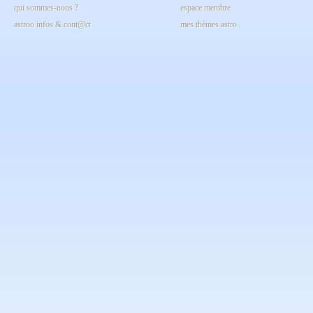
qui sommes-nous ?
espace membre
astroo infos & cont@ct
mes thèmes astro