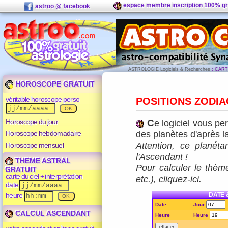
espace membre inscription 100% gr
astroo @ facebook
ASTROLOGIE Logiciels & Recherches
: CART
HOROSCOPE GRATUIT
véritable horoscope perso
POSITIONS ZODI
Horoscope du jour
C
e logiciel vous pe
Horoscope hebdomadaire
des planètes d'après l
Attention, ce planéta
Horoscope mensuel
l'Ascendant
!
THEME ASTRAL
Pour
calculer le thèm
GRATUIT
carte du ciel + interprétation
etc.), cliquez-ici
.
date
heure
DATE 
Date
Jour
CALCUL ASCENDANT
Heure
Heure