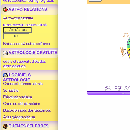
votre ascendant en ligne gratuit
ASTRO RELATIONS
Astro-compatibilité
rencontres jumeaux astrals
Naissances & dates célèbres
ASTROLOGIE GRATUITE
cours et supports d'études
astrologiques
LOGICIELS
ASTROLOGIE
Cartes et thèmes astrals
Synastrie
astrol
Révolution solaire
Carte du ciel planétaire
Base données de naissances
Atlas géographique
THÈMES CÉLÈBRES