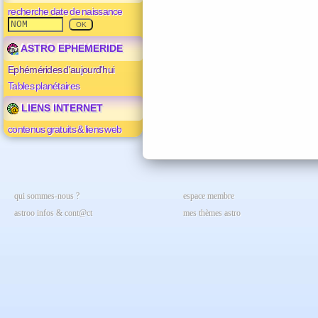
recherche date de naissance
ASTRO EPHEMERIDE
Ephémérides d'aujourd'hui
Tables planétaires
LIENS INTERNET
contenus gratuits & liens web
qui sommes-nous ?
espace membre
astroo infos & cont@ct
mes thèmes astro