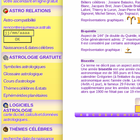
votre ascendant en ligne gratuit
Béliers célèbres : Josiane Balasko, R
Blanc, Jacques Brel, Jean-Claude Brial
Lafont, Thierry le Luron, Jean-Pierre 
ASTRO RELATIONS
Signoret, Michel Simon, Ugo Tognazzi, 
Astro-compatibilité
Représentations graphiques :
rencontres jumeaux astrals
Bi-quintile
Aspect de 144° (le double du
Quintile
, 
Orbe généralement admis: 2° maximu
Il est considéré par certains astrolog
Naissances & dates célèbres
Représentation graphique :
ASTROLOGIE GRATUITE
Bisextile
Ce terme ne décrit pas un aspect astro
Symboles astrologiques
Une année
bisextile
est une année civi
astronomique est de 365 jours et 6 heur
Glossaire astrologique
calendrier Grégorien (à l'initiative du
Cours d'astrologie
astronomique avec l'année civile. La rè
(4x6h.=1 jour), le fameux 29 Février. U
Thèmes célèbres & stats
supplémentaire pour les années séculaire
alors que 1900 ne l'était pas car 19 n'es
Ephémérides planétaires
LOGICIELS
ASTROLOGIE
carte du ciel, calculs et données
A
B
C
D
E
F
G
H
I
J
K
astrologiques...
THÈMES CÉLÈBRES
recherche date de naissance