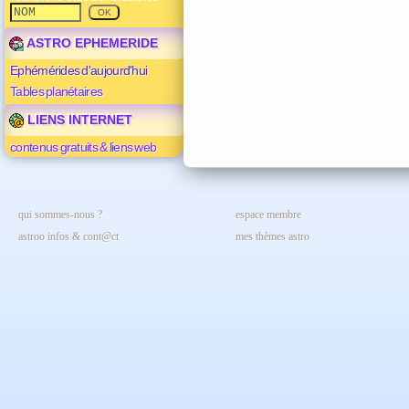
ASTRO EPHEMERIDE
Ephémérides d'aujourd'hui
Tables planétaires
LIENS INTERNET
contenus gratuits & liens web
qui sommes-nous ?
espace membre
astroo infos & cont@ct
mes thèmes astro