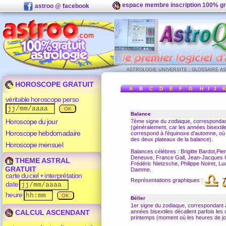
espace membre inscription 100% gr
astroo @ facebook
ASTROLOGIE UNIVERSITE
:
GLOSSAIRE A
HOROSCOPE GRATUIT
A
B
C
D
E
F
G
H
I
J
K
véritable horoscope perso
Balance
Horoscope du jour
7ème signe du
zodiaque
, correspondan
(généralement, car les années bisextile
Horoscope hebdomadaire
correspond à l'équinoxe d'automne, où 
des deux plateaux de la balance).
Horoscope mensuel
Balances célèbres : Brigitte Bardot,Pi
Deneuve, France Gall, Jean-Jacques 
THEME ASTRAL
Frédéric Nietzsche, Philippe Noiret, L
GRATUIT
Damme.
carte du ciel + interprétation
Représentations graphiques :
date
heure
Bélier
1er signe du
zodiaque
, correspondant à
CALCUL ASCENDANT
années bisextiles décallent parfois les
printemps (moment où les heures de jou