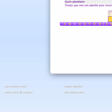
Cycle planétaire
Temps que met une planète pour revenir
A
B
C
D
E
F
G
H
I
J
K
qui sommes-nous ?
espace membre
astroo infos & cont@ct
mes thèmes astro