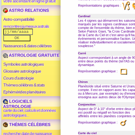
votre ascendant en ligne gratuit
Représentations graphiques :
ASTRO RELATIONS
Cardinal
Astro-compatibilité
Les 4 signes qui démarrent les saisons
marqués par les signes cardinaux sont 
rencontres jumeaux astrals
compte de l'ensemble du thème, bien e
Selon Patrick Giani, "la Croix Cardin
de la Carte du Ciel et c'est ainsi qu'il 
événements et personnalise l'action. 
réaliser individuellement et socialemen
Naissances & dates célèbres
souplesse."
Carré
ASTROLOGIE GRATUITE
Aspect
correspondant à un angle de 90
entre deux points du thème (tel l'AS o
Symboles astrologiques
dynamique.
Glossaire astrologique
Représentation graphique :
Cours d'astrologie
Chiron
Thèmes célèbres & stats
Planétoïde situé entre Saturne et Uran
compte. Il est en rapport avec les capac
Ephémérides planétaires
ou à Mercure, par exemple) ou d'ensei
enseigna aux autres dieux de l'Olympe
LOGICIELS
Conjonction
ASTROLOGIE
Aspect
de 0° à 10° d'orbe entre deux pl
carte du ciel, calculs et données
est positif ou négatif en fonction des
astrologiques...
affinités entre les planètes conjointes 
Représentation graphique :
THÈMES CÉLÈBRES
recherche date de naissance
Carte du ciel