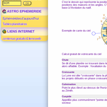
C'est le dessin qui représente la posit
positions des maisons et les
angles
. C
base à l'évolution du natif.
ASTRO EPHEMERIDE
Ephémérides d'aujourd'hui
Tables planétaires
Exemple de carte du ciel:
LIENS INTERNET
contenus gratuits & liens web
Calcul gratuit de votrecarte du ciel
Chute
Se dit d'une planète se trouvant dans l
alors affaiblie. Exemple : l'exaltation du
Croissante
La Lune est dite "croissante" dans la 
les projets débutés en phase croissant
Culmination
Point le plus élevé au-dessus de l'horizo
au Zénith.
Cuspide
Appellée plus communément "pointe d
secteur.