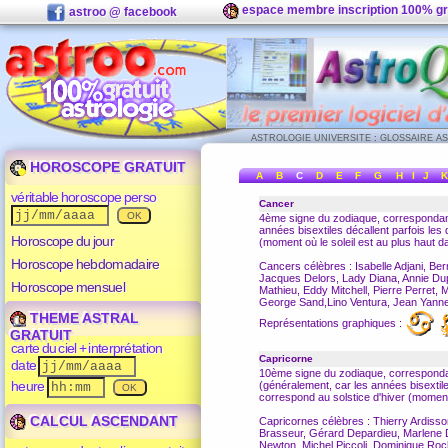
espace membre inscription 100% gr
astroo @ facebook
ASTROLOGIE UNIVERSITE
:
GLOSSAIRE A
HOROSCOPE GRATUIT
A
B
C
D
E
F
G
H
I
J
K
véritable horoscope perso
Cancer
4ème signe du
zodiaque
, correspondant
années bisextiles décallent parfois le
Horoscope du jour
(moment où le soleil est au plus haut da
Horoscope hebdomadaire
Cancers célèbres : Isabelle Adjani, Be
Jacques Delors, Lady Diana, Annie Dupe
Horoscope mensuel
Mathieu, Eddy Mitchell, Pierre Perret,
George Sand,Lino Ventura, Jean Yanne
THEME ASTRAL
Représentations graphiques :
GRATUIT
carte du ciel + interprétation
Capricorne
date
10ème signe du
zodiaque
, corresponda
heure
(généralement, car les années bisextil
correspond au solstice d'hiver (moment o
CALCUL ASCENDANT
Capricornes célèbres : Thierry Ardisso
Brasseur, Gérard Depardieu, Marlene 
Newton, Michel Piccoli, Dominique Roche