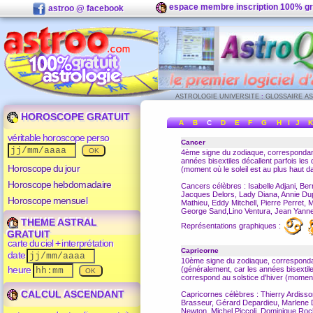
espace membre inscription 100% gr
astroo @ facebook
ASTROLOGIE UNIVERSITE
:
GLOSSAIRE A
HOROSCOPE GRATUIT
A
B
C
D
E
F
G
H
I
J
K
véritable horoscope perso
Cancer
4ème signe du
zodiaque
, correspondant
années bisextiles décallent parfois le
Horoscope du jour
(moment où le soleil est au plus haut da
Horoscope hebdomadaire
Cancers célèbres : Isabelle Adjani, Be
Jacques Delors, Lady Diana, Annie Dupe
Horoscope mensuel
Mathieu, Eddy Mitchell, Pierre Perret,
George Sand,Lino Ventura, Jean Yanne
THEME ASTRAL
Représentations graphiques :
GRATUIT
carte du ciel + interprétation
Capricorne
date
10ème signe du
zodiaque
, corresponda
heure
(généralement, car les années bisextil
correspond au solstice d'hiver (moment o
CALCUL ASCENDANT
Capricornes célèbres : Thierry Ardisso
Brasseur, Gérard Depardieu, Marlene 
Newton, Michel Piccoli, Dominique Roche