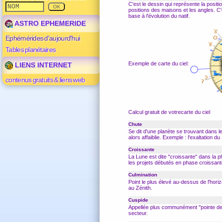
C'est le dessin qui représente la posit
positions des maisons et les
angles
. C
base à l'évolution du natif.
ASTRO EPHEMERIDE
Ephémérides d'aujourd'hui
Tables planétaires
Exemple de carte du ciel:
LIENS INTERNET
contenus gratuits & liens web
Calcul gratuit de votrecarte du ciel
Chute
Se dit d'une planète se trouvant dans l
alors affaiblie. Exemple : l'exaltation du
Croissante
La Lune est dite "croissante" dans la 
les projets débutés en phase croissant
Culmination
Point le plus élevé au-dessus de l'horizo
au Zénith.
Cuspide
Appellée plus communément "pointe d
secteur.