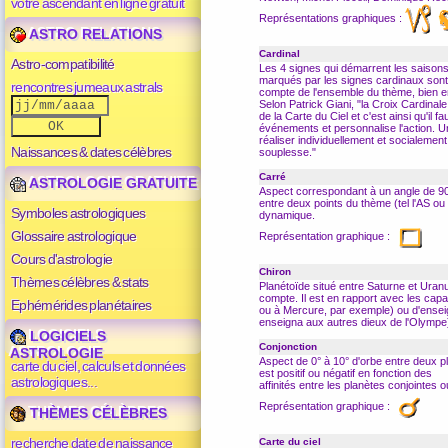
votre ascendant en ligne gratuit
Représentations graphiques :
ASTRO RELATIONS
Cardinal
Astro-compatibilité
Les 4 signes qui démarrent les saisons
marqués par les signes cardinaux sont 
rencontres jumeaux astrals
compte de l'ensemble du thème, bien e
Selon Patrick Giani, "la Croix Cardin
de la Carte du Ciel et c'est ainsi qu'il 
événements et personnalise l'action. 
réaliser individuellement et socialemen
Naissances & dates célèbres
souplesse."
Carré
ASTROLOGIE GRATUITE
Aspect
correspondant à un angle de 90
entre deux points du thème (tel l'AS o
Symboles astrologiques
dynamique.
Glossaire astrologique
Représentation graphique :
Cours d'astrologie
Chiron
Thèmes célèbres & stats
Planétoïde situé entre Saturne et Uran
compte. Il est en rapport avec les capac
Ephémérides planétaires
ou à Mercure, par exemple) ou d'ensei
enseigna aux autres dieux de l'Olympe
LOGICIELS
Conjonction
ASTROLOGIE
Aspect
de 0° à 10° d'orbe entre deux pl
carte du ciel, calculs et données
est positif ou négatif en fonction des
astrologiques...
affinités entre les planètes conjointes 
Représentation graphique :
THÈMES CÉLÈBRES
recherche date de naissance
Carte du ciel