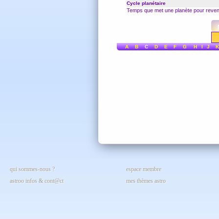
Cycle planétaire
Temps que met une planète pour revenir
A
B
C
D
E
F
G
H
I
J
K
qui sommes-nous ?
espace membre
astroo infos & cont@ct
mes thèmes astro