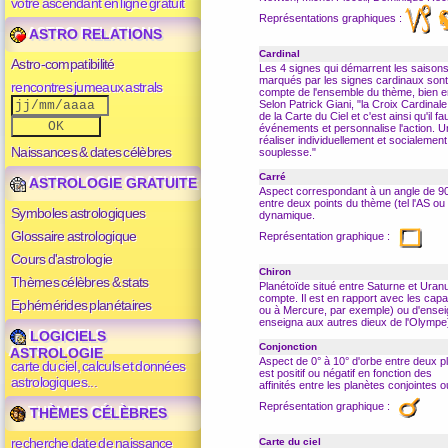
votre ascendant en ligne gratuit
Représentations graphiques :
ASTRO RELATIONS
Cardinal
Astro-compatibilité
Les 4 signes qui démarrent les saisons
marqués par les signes cardinaux sont 
rencontres jumeaux astrals
compte de l'ensemble du thème, bien e
Selon Patrick Giani, "la Croix Cardin
de la Carte du Ciel et c'est ainsi qu'il 
événements et personnalise l'action. 
réaliser individuellement et socialemen
Naissances & dates célèbres
souplesse."
Carré
ASTROLOGIE GRATUITE
Aspect
correspondant à un angle de 90
entre deux points du thème (tel l'AS o
Symboles astrologiques
dynamique.
Glossaire astrologique
Représentation graphique :
Cours d'astrologie
Chiron
Thèmes célèbres & stats
Planétoïde situé entre Saturne et Uran
compte. Il est en rapport avec les capac
Ephémérides planétaires
ou à Mercure, par exemple) ou d'ensei
enseigna aux autres dieux de l'Olympe
LOGICIELS
Conjonction
ASTROLOGIE
Aspect
de 0° à 10° d'orbe entre deux pl
carte du ciel, calculs et données
est positif ou négatif en fonction des
astrologiques...
affinités entre les planètes conjointes 
Représentation graphique :
THÈMES CÉLÈBRES
recherche date de naissance
Carte du ciel