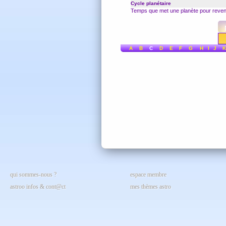
Cycle planétaire
Temps que met une planète pour revenir
A
B
C
D
E
F
G
H
I
J
K
qui sommes-nous ?
espace membre
astroo infos & cont@ct
mes thèmes astro