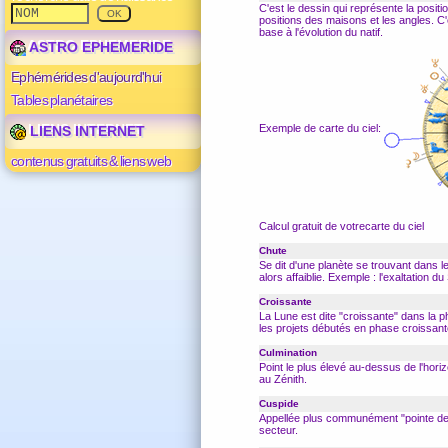
C'est le dessin qui représente la posit
positions des maisons et les
angles
. C
base à l'évolution du natif.
ASTRO EPHEMERIDE
Ephémérides d'aujourd'hui
Tables planétaires
Exemple de carte du ciel:
LIENS INTERNET
contenus gratuits & liens web
Calcul gratuit de votrecarte du ciel
Chute
Se dit d'une planète se trouvant dans l
alors affaiblie. Exemple : l'exaltation du
Croissante
La Lune est dite "croissante" dans la 
les projets débutés en phase croissant
Culmination
Point le plus élevé au-dessus de l'horizo
au Zénith.
Cuspide
Appellée plus communément "pointe d
secteur.