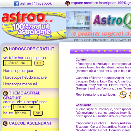
espace membre inscription 100% gr
astroo @ facebook
ASTROLOGIE UNIVERSITE
:
GLOSSAIRE A
HOROSCOPE GRATUIT
A
B
C
D
E
F
G
H
I
J
K
véritable horoscope perso
Cancer
4ème signe du
zodiaque
, correspondant
années bisextiles décallent parfois le
Horoscope du jour
(moment où le soleil est au plus haut da
Horoscope hebdomadaire
Cancers célèbres : Isabelle Adjani, Be
Jacques Delors, Lady Diana, Annie Dupe
Horoscope mensuel
Mathieu, Eddy Mitchell, Pierre Perret,
George Sand,Lino Ventura, Jean Yanne
THEME ASTRAL
Représentations graphiques :
GRATUIT
carte du ciel + interprétation
Capricorne
date
10ème signe du
zodiaque
, corresponda
heure
(généralement, car les années bisextil
correspond au solstice d'hiver (moment o
CALCUL ASCENDANT
Capricornes célèbres : Thierry Ardisso
Brasseur, Gérard Depardieu, Marlene 
Newton, Michel Piccoli, Dominique Roche