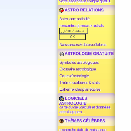
votre ascendant en ligne gratuit
ASTRO RELATIONS
Astro-compatibilité
rencontres jumeaux astrals
Naissances & dates célèbres
ASTROLOGIE GRATUITE
Symboles astrologiques
Glossaire astrologique
Cours d'astrologie
Thèmes célèbres & stats
Ephémérides planétaires
LOGICIELS
ASTROLOGIE
carte du ciel, calculs et données
astrologiques...
THÈMES CÉLÈBRES
recherche date de naissance