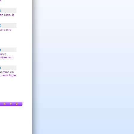
ir
 en
Lion
, la
dans une
ins 5
nètes sur
n nomme en
n astrologie
X
Y
Z