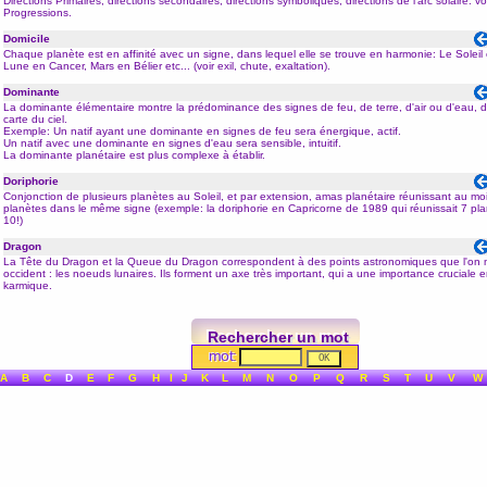
Directions Primaires, directions secondaires, directions symboliques, directions de l'arc solaire: vo
Progressions
.
Domicile
Chaque planète est en affinité avec un signe, dans lequel elle se trouve en harmonie: Le Soleil
Lune en
Cancer
, Mars en
Bélier
etc... (voir
exil
,
chute
,
exaltation
).
Dominante
La dominante élémentaire montre la prédominance des signes de
feu
, de
terre
, d'
air
ou d'
eau
, 
carte du ciel
.
Exemple: Un natif ayant une dominante en signes de feu sera énergique, actif.
Un natif avec une dominante en signes d'
eau
sera sensible, intuitif.
La dominante planétaire est plus complexe à établir.
Doriphorie
Conjonction de plusieurs planètes au Soleil, et par extension, a
mas
planétaire réunissant au mo
planètes dans le même signe (exemple: la doriphorie en
Capricorne
de 1989 qui réunissait 7 pla
10!)
Dragon
La Tête du Dragon et la Queue du Dragon correspondent à des points astronomiques que l'o
occident : les
noeuds lunaires
. Ils forment un axe très important, qui a une importance cruciale e
karmique.
Rechercher un mot
mot:
A
B
C
D
E
F
G
H
I
J
K
L
M
N
O
P
Q
R
S
T
U
V
W