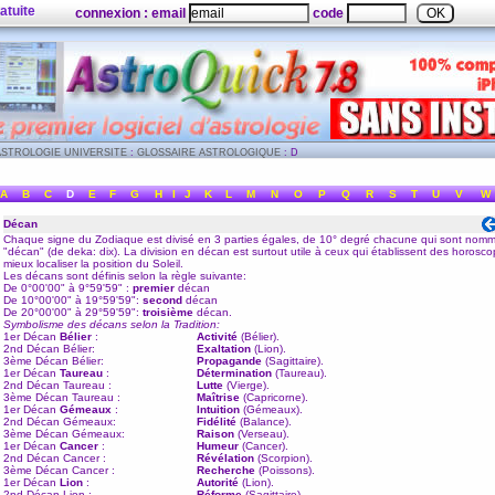
atuite
connexion : email
code
ASTROLOGIE UNIVERSITE
:
GLOSSAIRE ASTROLOGIQUE
: D
A
B
C
D
E
F
G
H
I
J
K
L
M
N
O
P
Q
R
S
T
U
V
W
Décan
Chaque signe du
Zodiaque
est divisé en 3 parties égales, de 10° degré chacune qui sont nom
"décan" (de deka: dix). La division en décan est surtout utile à ceux qui établissent des horosc
mieux localiser la position du Soleil.
Les décans sont définis selon la règle suivante:
De 0°00'00" à 9°59'59" :
premier
décan
De 10°00'00" à 19°59'59":
second
décan
De 20°00'00" à 29°59'59":
troisième
décan.
Symbolisme des décans selon la Tradition:
1er Décan
Bélier
:
Activité
(
Bélier
).
2nd Décan
Bélier
:
Exaltation
(
Lion
).
3ème Décan
Bélier
:
Propagande
(
Sagittaire
).
1er Décan
Taureau
:
Détermination
(
Taureau
).
2nd Décan
Taureau
:
Lutte
(
Vierge
).
3ème Décan
Taureau
:
Maîtrise
(
Capricorne
).
1er Décan
Gémeaux
:
Intuition
(
Gémeaux
).
2nd Décan
Gémeaux
:
Fidélité
(
Balance
).
3ème Décan
Gémeaux
:
Raison
(
Verseau
).
1er Décan
Cancer
:
Humeur
(
Cancer
).
2nd Décan
Cancer
:
Révélation
(
Scorpion
).
3ème Décan
Cancer
:
Recherche
(
Poissons
).
1er Décan
Lion
:
Autorité
(
Lion
).
2nd Décan
Lion
:
Réforme
(
Sagittaire
).