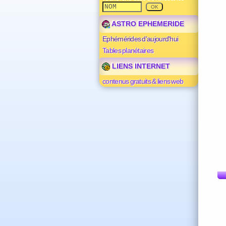
ASTRO EPHEMERIDE
Ephémérides d'aujourd'hui
Tables planétaires
LIENS INTERNET
contenus gratuits & liens web