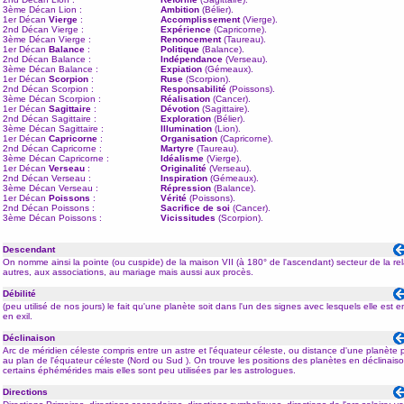
3ème Décan
Lion
:
Ambition
(
Bélier
).
1er Décan
Vierge
:
Accomplissement
(
Vierge
).
2nd Décan
Vierge
:
Expérience
(
Capricorne
).
3ème Décan
Vierge
:
Renoncement
(
Taureau
).
1er Décan
Balance
:
Politique
(
Balance
).
2nd Décan
Balance
:
Indépendance
(
Verseau
).
3ème Décan
Balance
:
Expiation
(
Gémeaux
).
1er Décan
Scorpion
:
Ruse
(
Scorpion
).
2nd Décan
Scorpion
:
Responsabilité
(
Poissons
).
3ème Décan
Scorpion
:
Réalisation
(
Cancer
).
1er Décan
Sagittaire
:
Dévotion
(
Sagittaire
).
2nd Décan
Sagittaire
:
Exploration
(Bélier).
3ème Décan
Sagittaire
:
Illumination
(
Lion
).
1er Décan
Capricorne
:
Organisation
(
Capricorne
).
2nd Décan
Capricorne
:
Martyre
(
Taureau
).
3ème Décan
Capricorne
:
Idéalisme
(
Vierge
).
1er Décan
Verseau
:
Originalité
(
Verseau
).
2nd Décan
Verseau
:
Inspiration
(
Gémeaux
).
3ème Décan
Verseau
:
Répression
(
Balance
).
1er Décan
Poissons
:
Vérité
(
Poissons
).
2nd Décan
Poissons
:
Sacrifice de soi
(
Cancer
).
3ème Décan
Poissons
:
Vicissitudes
(
Scorpion
).
Descendant
On nomme ainsi la pointe (ou
cuspide
) de la
maison
VII (à 180° de
l'ascendant
) secteur de la re
autres, aux associations, au mariage mais aussi aux procès.
Débilité
(peu utilisé de nos jours) le fait qu'une planète soit dans l'un des signes avec lesquels elle est 
en
exil
.
Déclinaison
Arc de méridien céleste compris entre un astre et l'équateur céleste, ou distance d'une planète 
au plan de l'équateur céleste (Nord ou Sud ). On trouve les positions des planètes en déclinais
certains éphémérides mais elles sont peu utilisées par les astrologues.
Directions