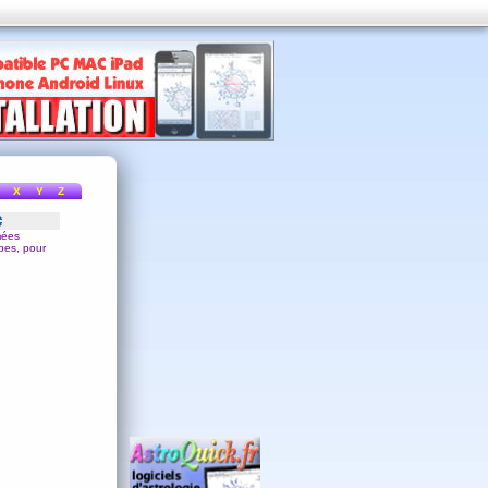
X
Y
Z
mées
opes, pour