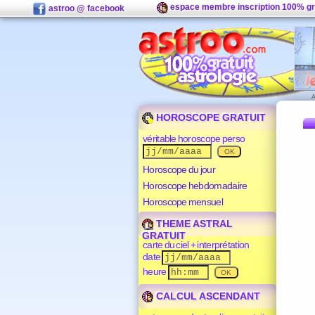
espace membre inscription 100% gr
astroo @ facebook
HOROSCOPE GRATUIT
véritable horoscope perso
Horoscope du jour
Horoscope hebdomadaire
Horoscope mensuel
THEME ASTRAL
GRATUIT
carte du ciel + interprétation
date
heure
CALCUL ASCENDANT