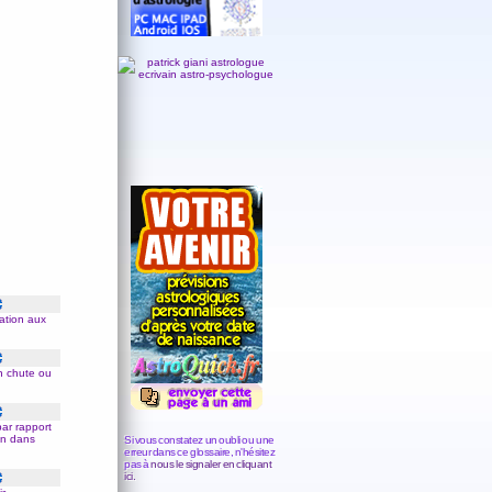
lation aux
en
chute
ou
par rapport
on dans
Si vous constatez un oubli ou une
erreur dans ce glossaire, n'hésitez
pas à
nous le signaler en cliquant
ici.