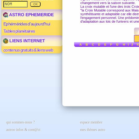
changement vers la saison suivante.
La croix mutable et l'une des trois Croi
"la Croix Mutable correspond aux Maisons
ASTRO EPHEMERIDE
synthétisante et adaptable car elle distr
l'engagement personnel. Une prédomin
d'adaptation aux lois de l'univers et une
Ephémérides d'aujourd'hui
Tables planétaires
LIENS INTERNET
A
B
C
D
E
F
G
H
I
J
K
contenus gratuits & liens web
qui sommes-nous ?
espace membre
astroo infos & cont@ct
mes thèmes astro