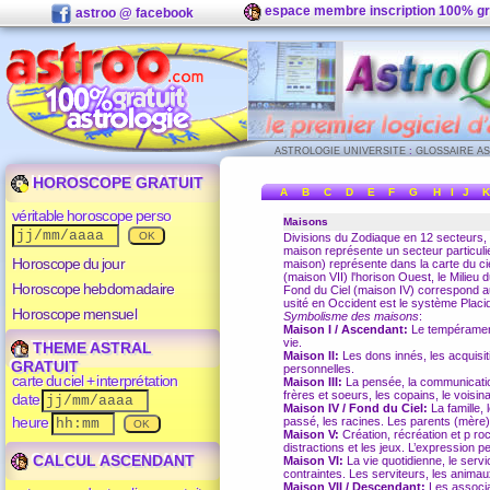
espace membre inscription 100% gr
astroo @ facebook
ASTROLOGIE UNIVERSITE
:
GLOSSAIRE A
HOROSCOPE GRATUIT
A
B
C
D
E
F
G
H
I
J
K
véritable horoscope perso
Maisons
Divisions du
Zodiaque
en 12 secteurs, 
maison représente un secteur particulie
Horoscope du jour
maison) représente dans la
carte du ci
(maison VII) l'horison Ouest, le
Milieu d
Horoscope hebdomadaire
Fond du Ciel
(maison IV) correspond au
usité en Occident est le système Placi
Horoscope mensuel
Symbolisme des maisons
:
Maison I / Ascendant:
Le tempérament,
vie.
THEME ASTRAL
Maison II:
Les dons innés, les acquisit
GRATUIT
personnelles.
carte du ciel + interprétation
Maison III:
La pensée, la communication,
frères et soeurs, les copains, le voisi
date
Maison IV / Fond du Ciel:
La famille, 
heure
passé, les racines. Les parents (mère).
Maison V:
Création, récréation et p rocré
distractions et les jeux. L’expression pe
CALCUL ASCENDANT
Maison VI:
La vie quotidienne, le servic
contraintes. Les serviteurs, les anima
Maison VII / Descendant:
Les associat