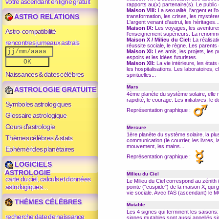
votre ascendant en ligne gratuit
rapports au(x) partenaire(s). Le public
Maison VIII:
La sexualité, l'argent et l'o
ASTRO RELATIONS
transformation, les crises, les mystère
L'argent venant d'autrui, les héritages..
Maison IX:
Les voyages, les aventures. 
Astro-compatibilité
l'enseignement supérieurs. La renommée 
Maison X / Milieu du Ciel:
La réalisati
rencontres jumeaux astrals
réussite sociale, le règne. Les parents 
Maison XI:
Les amis, les projets, les p
espoirs et les idées futuristes.
Maison XII:
La vie intérieure, les états
les hospitalisations. Les laboratoires, c
Naissances & dates célèbres
spirituelles...
Mars
ASTROLOGIE GRATUITE
4ème planète du système solaire, elle re
rapidité, le courage. Les initiatives, le 
Symboles astrologiques
Représentation graphique :
Glossaire astrologique
Cours d'astrologie
Mercure
1ère planète du système solaire, la pl
Thèmes célèbres & stats
communication (le courrier, les livres, la
mouvement, les mains...
Ephémérides planétaires
Représentation graphique :
LOGICIELS
ASTROLOGIE
Milieu du Ciel
carte du ciel, calculs et données
Le Milieu du Ciel correspond au zénith (l
astrologiques...
pointe ("
cuspide
") de la maison X, qui 
vie sociale. Avec l'AS (
ascendant
) le M
THÈMES CÉLÈBRES
Mutable
Les 4 signes qui terminent les saisons:
recherche date de naissance
signes mutables sont aussi appellés sig