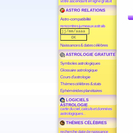
votre ascendant en ligne gratuit
ASTRO RELATIONS
Astro-compatibilité
rencontres jumeaux astrals
Naissances & dates célèbres
ASTROLOGIE GRATUITE
Symboles astrologiques
Glossaire astrologique
Cours d'astrologie
Thèmes célèbres & stats
Ephémérides planétaires
LOGICIELS
ASTROLOGIE
carte du ciel, calculs et données
astrologiques...
THÈMES CÉLÈBRES
recherche date de naissance