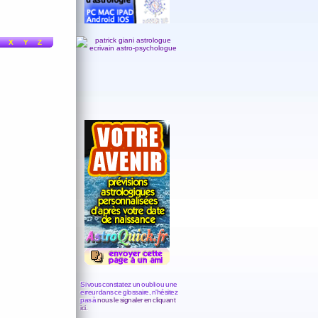
X
Y
Z
Si vous constatez un oubli ou une
erreur dans ce glossaire, n'hésitez
pas à
nous le signaler en cliquant
ici.