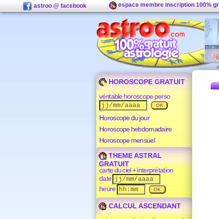
espace membre inscription 100% gr
astroo @ facebook
HOROSCOPE GRATUIT
véritable horoscope perso
Horoscope du jour
Horoscope hebdomadaire
Horoscope mensuel
THEME ASTRAL
GRATUIT
carte du ciel + interprétation
date
heure
CALCUL ASCENDANT