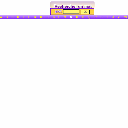
Rechercher un mot
mot:
A
B
C
D
E
F
G
H
I
J
K
L
M
N
O
P
Q
R
S
T
U
V
W