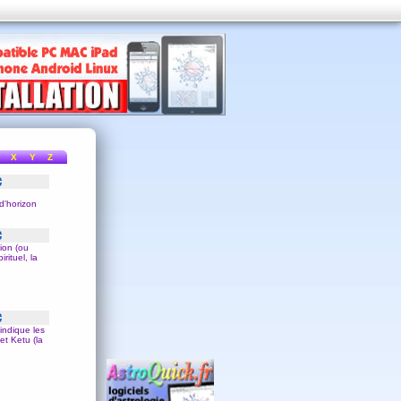
X
Y
Z
d'
horizon
ion (ou
irituel, la
indique les
et Ketu (la