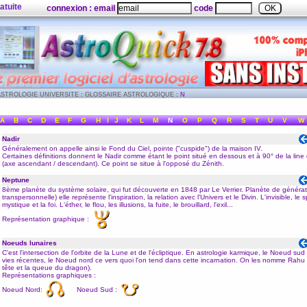
atuite
connexion : email
code
ASTROLOGIE UNIVERSITE
:
GLOSSAIRE ASTROLOGIQUE
: N
A
B
C
D
E
F
G
H
I
J
K
L
M
N
O
P
Q
R
S
T
U
V
W
Nadir
Généralement on appelle ainsi le
Fond du Ciel
, pointe ("
cuspide
") de la
maison
IV.
Certaines définitions donnent le Nadir comme étant le point situé en dessous et à 90° de la line 
(axe
ascendant
/
descendant
). Ce point se situe à l'opposé du
Zénith
.
Neptune
8ème planète du système solaire, qui fut découverte en 1848 par Le Verrier. Planète de générat
transpersonnelle) elle représente l'inspiration, la relation avec l'Univers et le Divin. L'invisible, le sp
mystique et la foi. L'éther, le flou, les illusions, la fuite, le brouillard, l'exil...
Représentation graphique :
Noeuds lunaires
C'est l'intersection de l'orbite de la
Lune
et de l'
écliptique
. En astrologie karmique, le Noeud sud 
vies récentes, le Noeud nord ce vers quoi l'on tend dans cette incarnation. On les nomme Rahu 
tête et la queue du
dragon
).
Représentations graphiques :
Noeud Nord:
Noeud Sud :