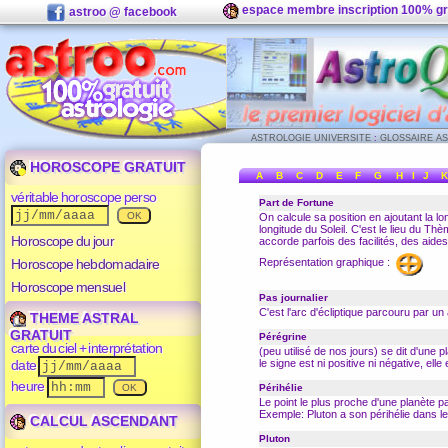
espace membre inscription 100% gr
astroo @ facebook
ASTROLOGIE UNIVERSITE
:
GLOSSAIRE A
HOROSCOPE GRATUIT
A
B
C
D
E
F
G
H
I
J
K
véritable horoscope perso
Part de Fortune
On calcule sa position en ajoutant la lo
longitude du Soleil. C'est le lieu du Th
Horoscope du jour
accorde parfois des facilités, des aides
Représentation graphique :
Horoscope hebdomadaire
Horoscope mensuel
Pas journalier
C'est l'arc d'
écliptique
parcouru par un 
THEME ASTRAL
GRATUIT
Pérégrine
carte du ciel + interprétation
(peu utilisé de nos jours) se dit d'une p
date
le signe est ni positive ni négative, elle
heure
Périhélie
Le point le plus proche d'une planète pa
Exemple: Pluton a son périhélie dans l
CALCUL ASCENDANT
Pluton