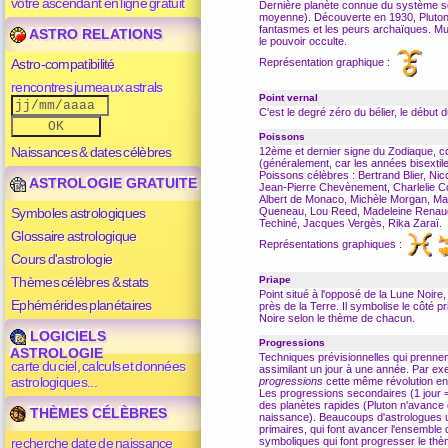
votre ascendant en ligne gratuit
Dernière planète connue du système sola
moyenne). Découverte en 1930, Pluton est
fantasmes et les peurs archaïques. Mut
ASTRO RELATIONS
le pouvoir occulte.
Représentation graphique :
Astro-compatibilité
rencontres jumeaux astrals
Point vernal
C'est le degré zéro du
bélier
, le début 
Poissons
Naissances & dates célèbres
12ème et dernier signe du
Zodiaque
, c
(généralement, car les années bisextile
Poissons célèbres : Bertrand Blier, Ni
ASTROLOGIE GRATUITE
Jean-Pierre Chevènement, Charlelie Co
Albert de Monaco, Michèle Morgan, Ma
Symboles astrologiques
Queneau, Lou Reed, Madeleine Renaud,
Techiné, Jacques Vergès, Rika Zaraï.
Glossaire astrologique
Représentations graphiques :
Cours d'astrologie
Thèmes célèbres & stats
Priape
Point situé à l'opposé de la
Lune Noire
,
Ephémérides planétaires
près de la Terre. Il symbolise le côté p
Noire
selon le
thème
de chacun.
LOGICIELS
Progressions
ASTROLOGIE
Techniques prévisionnelles qui prenne
carte du ciel, calculs et données
assimilant un jour à une année. Par exem
astrologiques...
progressions
cette même
révolution
en
Les progressions secondaires (1 jour = 
des planètes rapides (
Pluton
n'avance q
THÈMES CÉLÈBRES
naissance). Beaucoups d'astrologues ut
primaires, qui font avancer l'ensemble
recherche date de naissance
symboliques qui font progresser le thèm