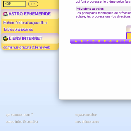
qui font progresser le thème selon l'ar
Prévisions astrales
Les principales techniques de prévision
ASTRO EPHEMERIDE
solaire
, les
progressions
(ou directions
Ephémérides d'aujourd'hui
Tables planétaires
LIENS INTERNET
A
B
C
D
E
F
G
H
I
J
K
contenus gratuits & liens web
qui sommes-nous ?
espace membre
astroo infos & cont@ct
mes thèmes astro