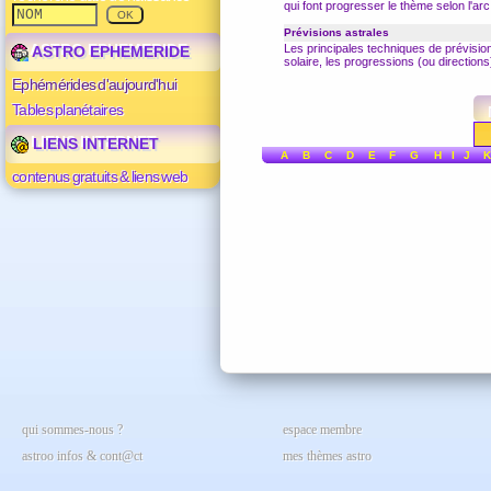
qui font progresser le thème selon l'ar
Prévisions astrales
Les principales techniques de prévision
ASTRO EPHEMERIDE
solaire
, les
progressions
(ou directions
Ephémérides d'aujourd'hui
Tables planétaires
LIENS INTERNET
A
B
C
D
E
F
G
H
I
J
K
contenus gratuits & liens web
qui sommes-nous ?
espace membre
astroo infos & cont@ct
mes thèmes astro