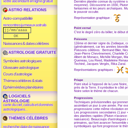
votre ascendant en ligne gratuit
Dernière planète connue du système sola
moyenne). Découverte en 1930, Pluton est
fantasmes et les peurs archaïques. Mut
ASTRO RELATIONS
le pouvoir occulte.
Représentation graphique :
Astro-compatibilité
rencontres jumeaux astrals
Point vernal
C'est le degré zéro du
bélier
, le début 
Poissons
Naissances & dates célèbres
12ème et dernier signe du
Zodiaque
, c
(généralement, car les années bisextile
Poissons célèbres : Bertrand Blier, Ni
ASTROLOGIE GRATUITE
Jean-Pierre Chevènement, Charlelie Co
Albert de Monaco, Michèle Morgan, Ma
Symboles astrologiques
Queneau, Lou Reed, Madeleine Renaud,
Techiné, Jacques Vergès, Rika Zaraï.
Glossaire astrologique
Représentations graphiques :
Cours d'astrologie
Thèmes célèbres & stats
Priape
Point situé à l'opposé de la
Lune Noire
,
Ephémérides planétaires
près de la Terre. Il symbolise le côté p
Noire
selon le
thème
de chacun.
LOGICIELS
Progressions
ASTROLOGIE
Techniques prévisionnelles qui prenne
carte du ciel, calculs et données
assimilant un jour à une année. Par exem
astrologiques...
progressions
cette même
révolution
en
Les progressions secondaires (1 jour = 
des planètes rapides (
Pluton
n'avance q
THÈMES CÉLÈBRES
naissance). Beaucoups d'astrologues ut
primaires, qui font avancer l'ensemble
recherche date de naissance
symboliques qui font progresser le thèm