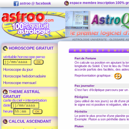
espace membre inscription 100% gr
astroo @ facebook
ASTROLOGIE UNIVERSITE
:
GLOSSAIRE A
HOROSCOPE GRATUIT
A
B
C
D
E
F
G
H
I
J
K
véritable horoscope perso
Part de Fortune
On calcule sa position en ajoutant la lo
longitude du Soleil. C'est le lieu du Th
Horoscope du jour
accorde parfois des facilités, des aides
Représentation graphique :
Horoscope hebdomadaire
Horoscope mensuel
Pas journalier
C'est l'arc d'
écliptique
parcouru par un 
THEME ASTRAL
GRATUIT
Pérégrine
carte du ciel + interprétation
(peu utilisé de nos jours) se dit d'une p
date
le signe est ni positive ni négative, elle
heure
Périhélie
Le point le plus proche d'une planète pa
Exemple: Pluton a son périhélie dans l
CALCUL ASCENDANT
Pluton