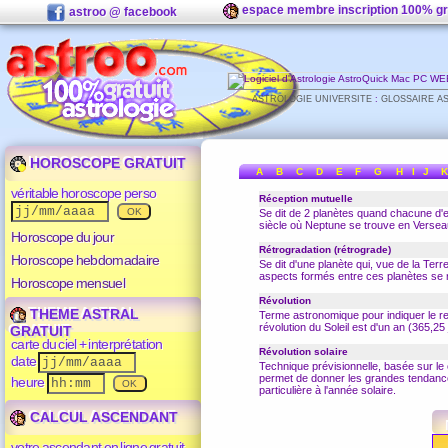
espace membre inscription 100% gr
astroo @ facebook
ASTROLOGIE UNIVERSITE
:
GLOSSAIRE A
HOROSCOPE GRATUIT
A
B
C
D
E
F
G
H
I
J
K
véritable horoscope perso
Réception mutuelle
Se dit de 2 planètes quand chacune d'e
siècle où
Neptune
se trouve en
Versea
Horoscope du jour
Rétrogradation (rétrograde)
Horoscope hebdomadaire
Se dit d'une planète qui, vue de la Terre
aspects
formés entre ces planètes se r
Horoscope mensuel
Révolution
THEME ASTRAL
Terme astronomique pour indiquer le ret
révolution du Soleil est d'un an (365,25 
GRATUIT
carte du ciel + interprétation
Révolution solaire
date
Technique prévisionnelle, basée sur le
permet de donner les grandes tendance
heure
particulière à l'année solaire.
CALCUL ASCENDANT
votre ascendant en ligne gratuit