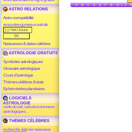
A
B
C
D
E
F
G
H
I
J
K
ASTRO RELATIONS
Astro-compatibilité
rencontres jumeaux astrals
Naissances & dates célèbres
ASTROLOGIE GRATUITE
Symboles astrologiques
Glossaire astrologique
Cours d'astrologie
Thèmes célèbres & stats
Ephémérides planétaires
LOGICIELS
ASTROLOGIE
carte du ciel, calculs et données
astrologiques...
THÈMES CÉLÈBRES
recherche date de naissance