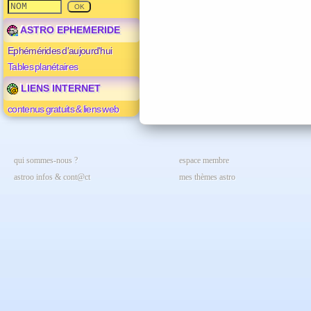
ASTRO EPHEMERIDE
Ephémérides d'aujourd'hui
Tables planétaires
LIENS INTERNET
contenus gratuits & liens web
qui sommes-nous ?
espace membre
astroo infos & cont@ct
mes thèmes astro