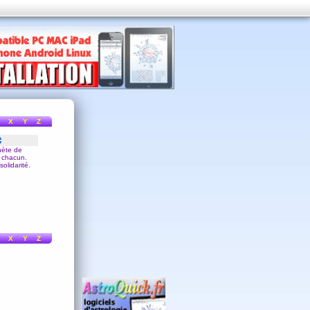
X
Y
Z
nète de
de chacun.
olidarité.
X
Y
Z