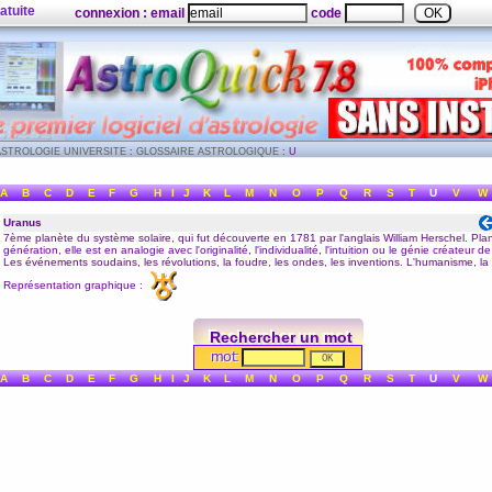
atuite
connexion : email
code
ASTROLOGIE UNIVERSITE
:
GLOSSAIRE ASTROLOGIQUE
: U
A
B
C
D
E
F
G
H
I
J
K
L
M
N
O
P
Q
R
S
T
U
V
W
Uranus
7ème planète du système solaire, qui fut découverte en 1781 par l'anglais William Herschel. Pla
génération, elle est en analogie avec l'originalité, l'individualité, l'intuition ou le génie créateur 
Les événements soudains, les révolutions, la foudre, les ondes, les inventions. L'humanisme, la s
Représentation graphique :
Rechercher un mot
mot:
A
B
C
D
E
F
G
H
I
J
K
L
M
N
O
P
Q
R
S
T
U
V
W