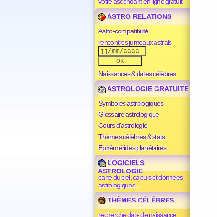
votre ascendant en ligne gratuit
ASTRO RELATIONS
Astro-compatibilité
rencontres jumeaux astrals
Naissances & dates célèbres
ASTROLOGIE GRATUITE
Symboles astrologiques
Glossaire astrologique
Cours d'astrologie
Thèmes célèbres & stats
Ephémérides planétaires
LOGICIELS
ASTROLOGIE
carte du ciel, calculs et données
astrologiques...
THÈMES CÉLÈBRES
recherche date de naissance