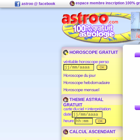
espace membre inscription 100% gr
astroo @ facebook
HOROSCOPE GRATUIT
véritable horoscope perso
Horoscope du jour
Horoscope hebdomadaire
Horoscope mensuel
THEME ASTRAL
GRATUIT
carte du ciel + interprétation
date
heure
CALCUL ASCENDANT