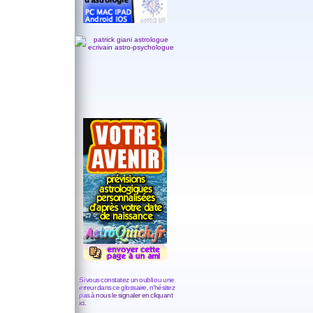
Si vous constatez un oubli ou une
erreur dans ce glossaire, n'hésitez
pas à
nous le signaler en cliquant
ici.