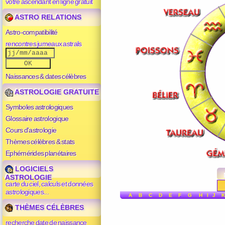
votre ascendant en ligne gratuit
ASTRO RELATIONS
Astro-compatibilité
rencontres jumeaux astrals
Naissances & dates célèbres
ASTROLOGIE GRATUITE
Symboles astrologiques
Glossaire astrologique
Cours d'astrologie
Thèmes célèbres & stats
Ephémérides planétaires
LOGICIELS
ASTROLOGIE
carte du ciel, calculs et données
astrologiques...
A
B
C
D
E
F
G
H
I
J
K
THÈMES CÉLÈBRES
recherche date de naissance