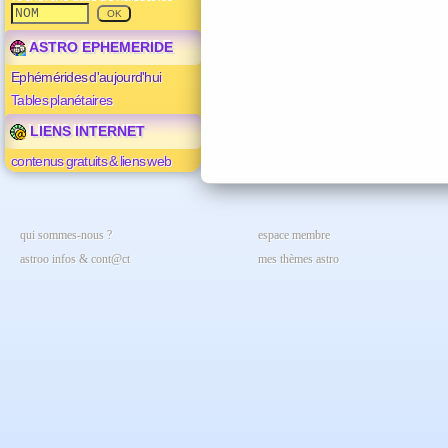
ASTRO EPHEMERIDE
Ephémérides d'aujourd'hui
Tables planétaires
LIENS INTERNET
contenus gratuits & liens web
qui sommes-nous ?
espace membre
astroo infos & cont@ct
mes thèmes astro