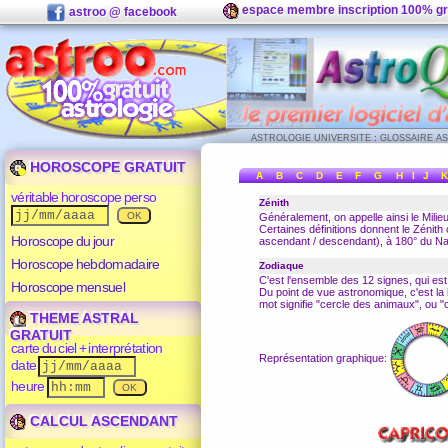
espace membre inscription 100% gr
astroo @ facebook
ASTROLOGIE UNIVERSITE
:
GLOSSAIRE A
HOROSCOPE GRATUIT
A
B
C
D
E
F
G
H
I
J
K
véritable horoscope perso
Zénith
Généralement, on appelle ainsi le
Milieu
Certaines définitions donnent le Zénith 
Horoscope du jour
ascendant
/
descendant
), à 180° du
Na
Horoscope hebdomadaire
Zodiaque
C'est l'ensemble des 12 signes, qui es
Horoscope mensuel
Du point de vue astronomique, c'est la 
mot signifie "cercle des animaux", ou "c
THEME ASTRAL
GRATUIT
carte du ciel + interprétation
Représentation graphique:
date
heure
CALCUL ASCENDANT