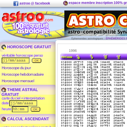
espace membre inscription 100% gr
astroo @ facebook
Ephemerides astrologiques
: ÉPHÉMÉRIDES P
HOROSCOPE GRATUIT
1996
véritable horoscope perso
Horoscope du jour
Horoscope hebdomadaire
Horoscope mensuel
THEME ASTRAL
GRATUIT
carte du ciel + interprétation
date
heure
CALCUL ASCENDANT