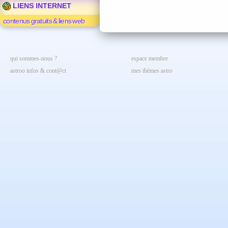
LIENS INTERNET
contenus gratuits & liens web
qui sommes-nous ?
espace membre
astroo infos & cont@ct
mes thèmes astro