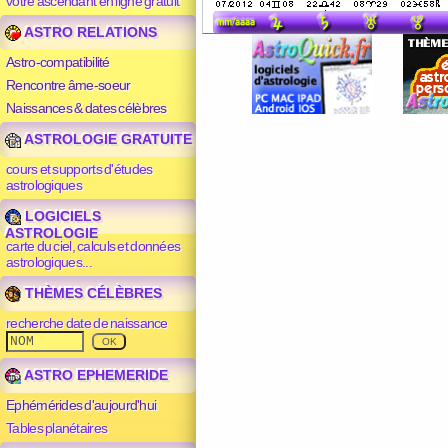
votre ascendant en ligne gratuit
ASTRO RELATIONS
Astro-compatibilité
Rencontre âme-soeur
Naissances & dates célèbres
ASTROLOGIE GRATUITE
cours et supports d'études
astrologiques
LOGICIELS
ASTROLOGIE
carte du ciel, calculs et données
astrologiques...
THÈMES CÉLÈBRES
recherche date de naissance
ASTRO EPHEMERIDE
Ephémérides d'aujourd'hui
Tables planétaires