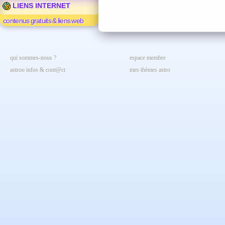
LIENS INTERNET
contenus gratuits & liens web
qui sommes-nous ?
espace membre
astroo infos & cont@ct
mes thèmes astro