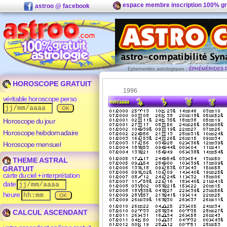
espace membre inscription 100% gr
astroo @ facebook
Ephemerides astrologiques
: ÉPHÉMÉRIDES P
HOROSCOPE GRATUIT
1996
véritable horoscope perso
Horoscope du jour
Horoscope hebdomadaire
Horoscope mensuel
THEME ASTRAL
GRATUIT
carte du ciel + interprétation
date
heure
CALCUL ASCENDANT