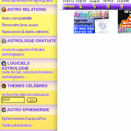
votre ascendant en ligne gratuit
ASTRO RELATIONS
Astro-compatibilité
Rencontre âme-soeur
Naissances & dates célèbres
ASTROLOGIE GRATUITE
cours et supports d'études
astrologiques
LOGICIELS
ASTROLOGIE
carte du ciel, calculs et données
astrologiques...
THÈMES CÉLÈBRES
recherche date de naissance
ASTRO EPHEMERIDE
Ephémérides d'aujourd'hui
Tables planétaires