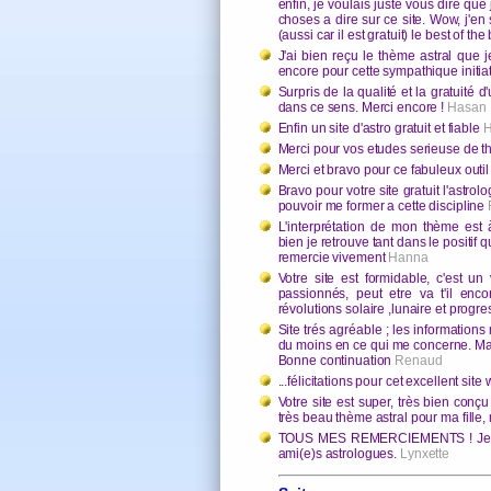
enfin, je voulais juste vous dire que 
choses a dire sur ce site. Wow, j'en 
(aussi car il est gratuit) le best of the 
J'ai bien reçu le thème astral que
encore pour cette sympathique initia
Surpris de la qualité et la gratuité d
dans ce sens. Merci encore !
Hasan
Enfin un site d'astro gratuit et fiable
Merci pour vos etudes serieuse de t
Merci et bravo pour ce fabuleux outil
Bravo pour votre site gratuit l'astrol
pouvoir me former a cette discipline
L'interprétation de mon thème est
bien je retrouve tant dans le positif 
remercie vivement
Hanna
Votre site est formidable, c'est un 
passionnés, peut etre va t'il enc
révolutions solaire ,lunaire et progre
Site trés agréable ; les information
du moins en ce qui me concerne. Mais
Bonne continuation
Renaud
...félicitations pour cet excellent sit
Votre site est super, très bien conçu
très beau thème astral pour ma fille, 
TOUS MES REMERCIEMENTS ! Je con
ami(e)s astrologues.
Lynxette