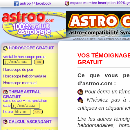
espace membre inscription 100% gr
astroo @ facebook
ASTROO LE SITE 100% ASTROLOGIE GRAT
HOROSCOPE GRATUIT
VOS TÉMOIGNAGE
véritable horoscope perso
GRATUIT
Horoscope du jour
Ce que vous pen
Horoscope hebdomadaire
Horoscope mensuel
d'astroo.com :
Pour écrire un témo
THEME ASTRAL
GRATUIT
N'hésitez pas à 
carte du ciel + interprétation
date
critiques en cliquant ic
heure
Lire les autres témo
CALCUL ASCENDANT
hebdomadaires
,
hor