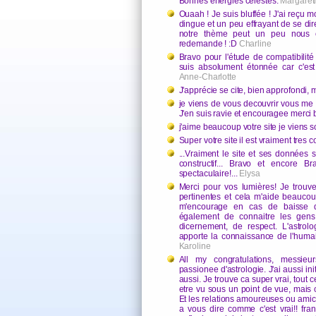
Bonnes énergies célestes.
Margaret
Ouaah ! Je suis bluffée ! J'ai reçu m
dingue et un peu effrayant de se dir
notre thème peut un peu nous cer
redemande ! :D
Charline
Bravo pour l'étude de compatibilité 
suis absolument étonnée car c'est to
Anne-Charlotte
J'apprécie se cite, bien approfondi, 
je viens de vous decouvrir vous me
J'en suis ravie et encouragee merci
j'aime beaucoup votre site je viens 
Super votre site il est vraiment tres 
...Vraiment le site et ses données s
constructif... Bravo et encore B
spectaculaire!...
Elysa
Merci pour vos lumières! Je trouve 
pertinentes et cela m'aide beauco
m'encourage en cas de baisse 
également de connaitre les gens
dicernement, de respect. L'astrolo
apporte la connaissance de l'huma
Karoline
All my congratulations, messieu
passionee d'astrologie. J'ai aussi in
aussi. Je trouve ca super vrai, tout 
etre vu sous un point de vue, mais c
Et les relations amoureuses ou amical
a vous dire comme c'est vrai!! fra