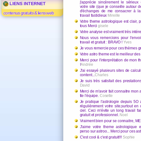
j'apprécie sincèrement le sérieux 
LIENS INTERNET
votre site (que je conseille autour 
d'échanges de me consacrer à la c
contenus gratuits & liens web
travail fastidieux
Mireille
Votre theme astrologique est clair, 
tous Merci
gisele
Votre analyse est vraiment très intér
Nous vous remercions pour l'envoi
travail et gratuit : BRAVO !
Yves
Je vous remercie pour ces thèmes gra
Votre astro theme est le meilleur des 
Merci pour l'interprétation de mon t
!
Andrée
J'ai essayé plusieurs sites de calculs
content...
Charles
Je suis très satisfait des prestation
David
Merci de m'avoir fait connaitre mon
tte l'équipe.
Cosette
Je pratique l'astrologie depuis 5O a
régulièrement votre site,surtout en
ciel. Ceci m'évite un long travail fa
gratuit et professionnel.
Noel
Vraiment bien pour se connaitre, ME
J'aime votre theme astrologique e
perso sur astroo... Merci pour ces astr
C'est cool & c'est gratuit!!!
Sophie