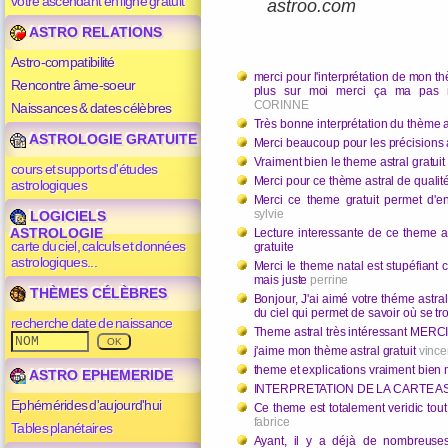
votre ascendant en ligne gratuit
astroo.com
ASTRO RELATIONS
Astro-compatibilité
merci pour l'interprétation de mon th
Rencontre âme-soeur
plus sur moi merci ça ma pas 
CORINNE
Naissances & dates célèbres
Très bonne interprétation du thème 
ASTROLOGIE GRATUITE
Merci beaucoup pour les précisions 
Vraiment bien le theme astral gratui
cours et supports d'études
Merci pour ce thème astral de qualit
astrologiques
Merci ce theme gratuit permet d'e
sylvie
LOGICIELS
ASTROLOGIE
Lecture interessante de ce theme as
carte du ciel, calculs et données
gratuite
astrologiques...
Merci le theme natal est stupéfiant c
mais juste
perrine
THÈMES CÉLÈBRES
Bonjour, J'ai aimé votre théme astra
du ciel qui permet de savoir où se t
recherche date de naissance
Theme astral très intéressant MERC
j'aime mon thème astral gratuit
vince
theme et explications vraiment bien
ASTRO EPHEMERIDE
INTERPRETATION DE LA CARTE 
Ephémérides d'aujourd'hui
Ce theme est totalement veridic tout
fabrice
Tables planétaires
Ayant, il y a déjà de nombreuses 