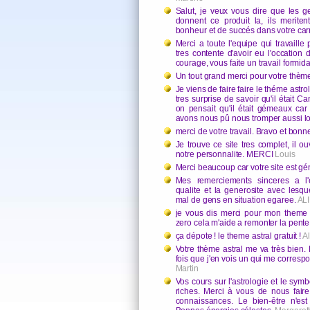
Salut, je veux vous dire que les gen
donnent ce produit la, ils merite
bonheur et de succés dans votre carr
Merci a toute l'equipe qui travaille 
tres contente d'avoir eu l'occation 
courage, vous faite un travail formid
Un tout grand merci pour votre thème
Je viens de faire faire le théme astro
tres surprise de savoir qu'il était 
on pensait qu'il était gémeaux ca
avons nous pû nous tromper aussi l
merci de votre travail. Bravo et bonn
Je trouve ce site tres complet, il o
notre personnalite. MERCI
Louis
Merci beaucoup car votre site est gé
Mes remerciements sinceres a l'
qualite et la generosite avec lesqu
mal de gens en situation egaree.
ALI
je vous dis merci pour mon theme 
zero cela m'aide a remonter la pente
ça dépote ! le theme astral gratuit !
Al
Votre thème astral me va très bien. F
fois que j'en vois un qui me corresp
Martin
Vos cours sur l'astrologie et le sym
riches. Merci à vous de nous fair
connaissances. Le bien-être n'est