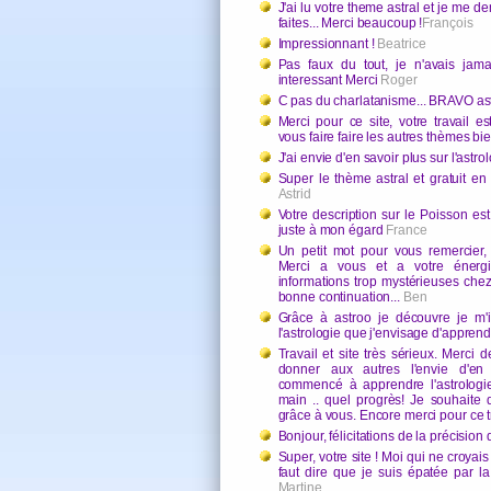
J'ai lu votre theme astral et je m
faites... Merci beaucoup !
François
Impressionnant !
Beatrice
Pas faux du tout, je n'avais jam
interessant Merci
Roger
C pas du charlatanisme... BRAVO as
Merci pour ce site, votre travail est
vous faire faire les autres thèmes bie
J'ai envie d'en savoir plus sur l'astrol
Super le thème astral et gratuit e
Astrid
Votre description sur le Poisson est
juste à mon égard
France
Un petit mot pour vous remercier, c
Merci a vous et a votre énergi
informations trop mystérieuses che
bonne continuation...
Ben
Grâce à astroo je découvre je m'
l'astrologie que j'envisage d'apprendr
Travail et site très sérieux. Merci d
donner aux autres l'envie d'en 
commencé à apprendre l'astrologie
main .. quel progrès! Je souhaite 
grâce à vous. Encore merci pour ce t
Bonjour, félicitations de la précisio
Super, votre site ! Moi qui ne croyais
faut dire que je suis épatée par la
Martine