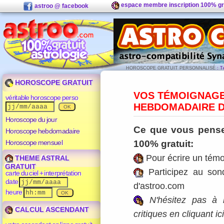
espace membre inscription 100% gr
astroo @ facebook
HOROSCOPE GRATUIT PERSONNALISÉ
: T
HOROSCOPE GRATUIT
VOS TÉMOIGNAGE
véritable horoscope perso
HEBDOMADAIRE 
Horoscope du jour
Ce que vous pense
Horoscope hebdomadaire
Horoscope mensuel
100% gratuit:
Pour écrire un témo
THEME ASTRAL
GRATUIT
Participez au son
carte du ciel + interprétation
date
d'astroo.com
heure
N'hésitez pas à 
CALCUL ASCENDANT
critiques en cliquant ic