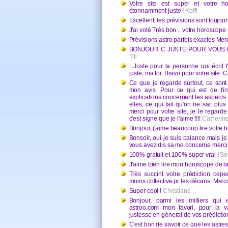
Votre site est super et votre h
étonnamment juste !
Koffi
Excellent: les prévisions sont touj
J'ai voté Très bon... votre horoscope
Prévisions astro parfois exactes Mer
BONJOUR C JUSTE POUR VOUS DI
Titi
...Juste pour la personne qui écrit 
juste, ma foi. Bravo pour votre site.
Ce que je regarde surtout, ce sont l
mon avis. Pour ce qui est de l'int
explications concernant les aspects 
elles, ce qui fait qu'on ne sait plus
merci pour votre site, je le regar
c'est signe que je l'aime !!!!
Catherin
Bonjour, j'aime beaucoup lire votre 
Bonsoir, oui je suis balance mais j
vous avez dis sa me concerne merc
100% gratuit et 100% super vrai !
So
J'aime bien lire mon horoscope de l
Très succint votre prédiction cep
moins collective pr les décans. Merc
Super cool !
Christiane
Bonjour, parmi les milliers qui 
astroo.com mon favori, pour la va
justesse en géneral de vos prédictio
C'est bon de savoir ce que les astres 