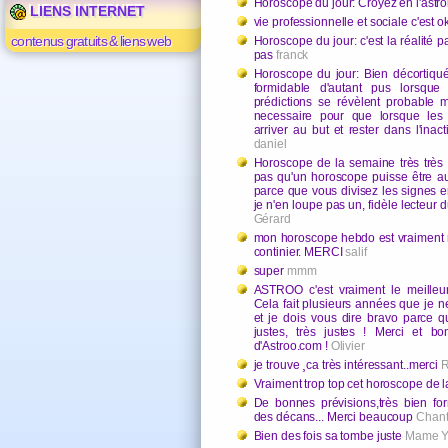
Horoscope du jour: Croyez en l'astro
LIENS INTERNET
vie professionnelle et sociale c'est o
contenus gratuits & liens web
Horoscope du jour: c'est la réalité p
pas
franck
Horoscope du jour: Bien décortiqué
formidable d'autant pus lorsque 
prédictions se révèlent probable mai
necessaire pour que lorsque les 
arriver au but et rester dans l'ina
daniel
Horoscope de la semaine très très 
pas qu'un horoscope puisse être au
parce que vous divisez les signes 
je n'en loupe pas un, fidèle lecteur
Gérard
mon horoscope hebdo est vraiment r
continier. MERCI
salif
super
mmm
ASTROO c'est vraiment le meilleu
Cela fait plusieurs années que je 
et je dois vous dire bravo parce q
justes, très justes ! Merci et bo
d'Astroo.com !
Olivier
je trouve ¸ca très intéressant..merci
R
Vraiment trop top cet horoscope de
De bonnes prévisions,très bien fo
des décans... Merci beaucoup
Chant
Bien des fois sa tombe juste
Mame Y