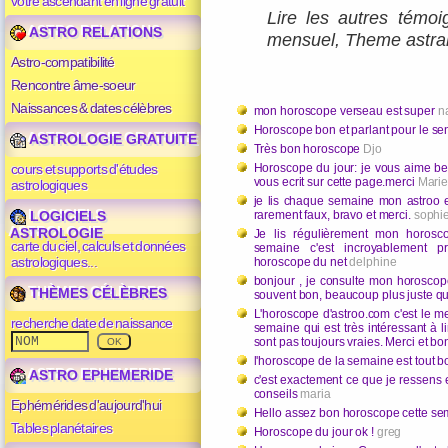
votre ascendant en ligne gratuit
Lire les autres témo
ASTRO RELATIONS
mensuel
,
Theme astral
Astro-compatibilité
Rencontre âme-soeur
Naissances & dates célèbres
mon horoscope verseau est super
n
Horoscope bon et parlant pour le sen
ASTROLOGIE GRATUITE
Très bon horoscope
Djo
cours et supports d'études
Horoscope du jour: je vous aime be
vous ecrit sur cette page.merci
Marie
astrologiques
je lis chaque semaine mon astroo 
LOGICIELS
rarement faux, bravo et merci.
sophi
ASTROLOGIE
Je lis régulièrement mon horosco
carte du ciel, calculs et données
semaine c'est incroyablement pr
astrologiques...
horoscope du net
delphine
bonjour , je consulte mon horoscop
THÈMES CÉLÈBRES
souvent bon, beaucoup plus juste q
L'horoscope d'astroo.com c'est le mei
recherche date de naissance
semaine qui est très intéressant à l
sont pas toujours vraies. Merci et bo
l'horoscope de la semaine est tout 
ASTRO EPHEMERIDE
c'est exactement ce que je ressens
conseils
maria
Ephémérides d'aujourd'hui
Hello assez bon horoscope cette se
Tables planétaires
Horoscope du jour ok !
greg