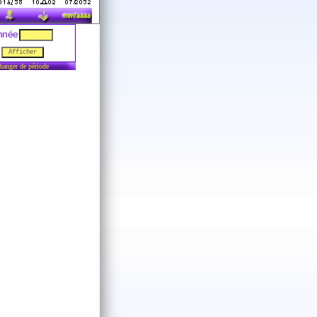
nnée
hanger de période