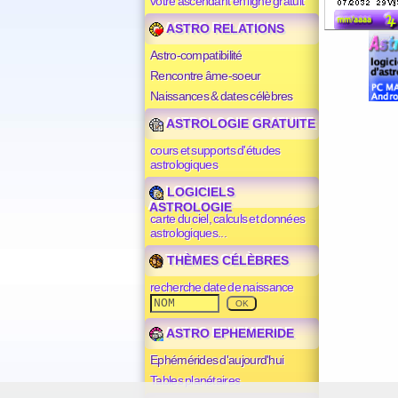
votre ascendant en ligne gratuit
ASTRO RELATIONS
Astro-compatibilité
Rencontre âme-soeur
Naissances & dates célèbres
ASTROLOGIE GRATUITE
cours et supports d'études
astrologiques
LOGICIELS
ASTROLOGIE
carte du ciel, calculs et données
astrologiques...
THÈMES CÉLÈBRES
recherche date de naissance
ASTRO EPHEMERIDE
Ephémérides d'aujourd'hui
Tables planétaires