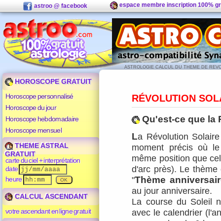
espace membre inscription 100% gr
astroo @ facebook
ASTROLOGIE
CALCUL DU THEME DE REVO
HOROSCOPE GRATUIT
Horoscope personnalisé
RÉVOLUTION SOL
Horoscope du jour
Qu'est-ce que la 
Horoscope hebdomadaire
Horoscope mensuel
L
a Révolution Solaire
THEME ASTRAL
moment précis où l
GRATUIT
même position que cell
carte du ciel + interprétation
d'arc près). Le thème 
date
Thème anniversair
heure
"
au jour anniversaire.
CALCUL ASCENDANT
La course du Soleil n
votre ascendant en ligne gratuit
avec le calendrier (l'