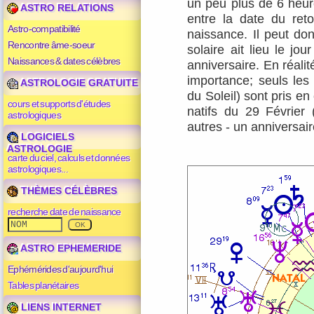
un peu plus de 6 heure
ASTRO RELATIONS
entre la date du reto
Astro-compatibilité
naissance. Il peut don
Rencontre âme-soeur
solaire ait lieu le jo
Naissances & dates célèbres
anniversaire. En réalit
importance; seuls les
ASTROLOGIE GRATUITE
du Soleil) sont pris e
cours et supports d'études
natifs du 29 Février
astrologiques
autres - un anniversair
LOGICIELS
ASTROLOGIE
carte du ciel, calculs et données
astrologiques...
THÈMES CÉLÈBRES
recherche date de naissance
ASTRO EPHEMERIDE
Ephémérides d'aujourd'hui
Tables planétaires
LIENS INTERNET