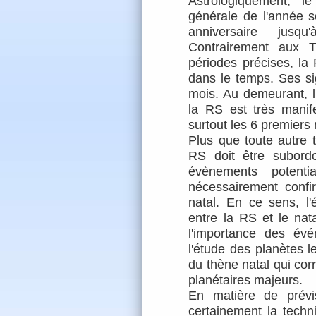
Astrologiquement, 
générale de l'année so
anniversaire jusq
Contrairement aux
T
périodes précises, la
dans le temps. Ses sig
mois. Au demeurant, l
la RS est très manif
surtout les 6 premiers
Plus que toute autre t
RS doit être subord
évènements potent
nécessairement confi
natal. En ce sens, l
entre la RS et le nat
l'importance des év
l'étude des planètes l
du thène natal qui corr
planétaires majeurs.
En matière de
prévi
certainement la techni