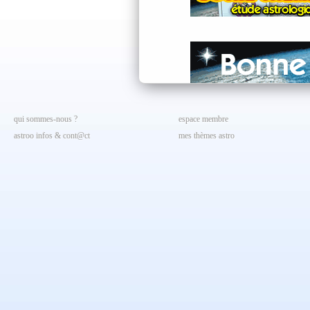
qui sommes-nous ?
espace membre
astroo infos & cont@ct
mes thèmes astro