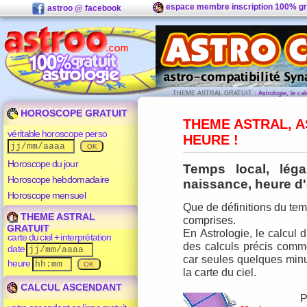
espace membre inscription 100% gr
astroo @ facebook
THEME ASTRAL GRATUIT
: Astrologie, le ca
HOROSCOPE GRATUIT
THEME ASTRAL
,
A
véritable horoscope perso
HEURE !
Horoscope du jour
Temps local, léga
Horoscope hebdomadaire
naissance, heure d'é
Horoscope mensuel
Que de définitions du tem
THEME ASTRAL
comprises.
GRATUIT
En Astrologie, le calcul d
carte du ciel + interprétation
des calculs précis comme
date
car seules quelques min
heure
la
carte du ciel
.
CALCUL ASCENDANT
P