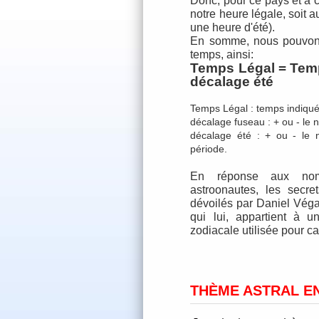
Donc, pour ce pays et à c
notre heure légale, soit 
une heure d'été).
En somme, nous pouvons 
temps, ainsi:
Temps Légal = Temp
décalage été
Temps Légal : temps indiqué
décalage fuseau : + ou - le 
décalage été : + ou - le 
période.
En réponse aux nomb
astroonautes, les secr
dévoilés par
Daniel Vég
qui lui, appartient à u
zodiacale utilisée pour c
THÈME ASTRAL E