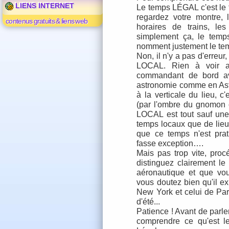
LIENS INTERNET
Le temps LÉGAL c'est le
regardez votre montre, 
contenus gratuits & liens web
horaires de trains, les
simplement ça, le temp
nomment justement le t
Non, il n'y a pas d'erreu
LOCAL. Rien à voir a
commandant de bord avan
astronomie comme en Ast
à la verticale du lieu, c
(par l'ombre du gnomon 
LOCAL est tout sauf une 
temps locaux que de lieu
que ce temps n'est prati
fasse exception….
Mais pas trop vite, pro
distinguez clairement le
aéronautique et que vou
vous doutez bien qu'il ex
New York et celui de Pari
d'été...
Patience ! Avant de parler
comprendre ce qu'est l