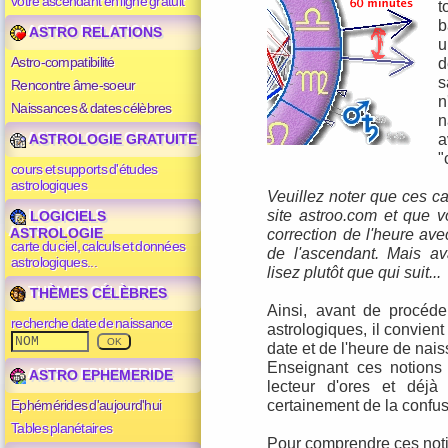
votre ascendant en ligne gratuit
t
ASTRO RELATIONS
u
Astro-compatibilité
d
s
Rencontre âme-soeur
n
Naissances & dates célèbres
n
a
ASTROLOGIE GRATUITE
"
cours et supports d'études
astrologiques
Veuillez noter que ces ca
site
astroo.com
et que vo
LOGICIELS
correction de l'heure av
ASTROLOGIE
carte du ciel, calculs et données
de
l'ascendant
. Mais av
astrologiques...
lisez plutôt que qui suit...
THÈMES CÉLÈBRES
Ainsi, avant de procéde
recherche date de naissance
astrologiques, il convient
date et de l'heure de nai
Enseignant ces notions
ASTRO EPHEMERIDE
lecteur d'ores et déjà
certainement de la confusi
Ephémérides d'aujourd'hui
Tables planétaires
Pour comprendre ces notio