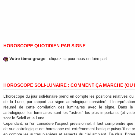
HOROSCOPE QUOTIDIEN PAR SIGNE
Votre témoignage
: cliquez ici pour nous en faire part...
HOROSCOPE SOLI-LUNAIRE : COMMENT ÇA MARCHE (OU P
L'horoscope du jour soli-lunaire prend en compte les positions relatives du 
de la Lune, par rapport au signe astrologique considéré. L'interprétatio
résumé de cette corrélation des luminaires avec le signe. Dans le
astrologique, les luminaires sont les "astres" les plus importants (et visi
sont le Soleil et la Lune.
Cependant, si l'on considère l'aspect prévisionnel, il faut comprendre que
de vue astrologique cet horoscope est extrêmement basique puisqu'il ne p
en compte les autres planètes et aspects du ciel ambiant. De plus, l'inter