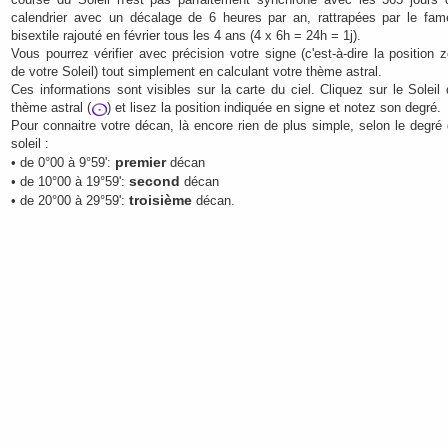
calendrier avec un décalage de 6 heures par an, rattrapées par le fam
bisextile rajouté en février tous les 4 ans (4 x 6h = 24h = 1j).
Vous pourrez vérifier avec précision votre signe (c'est-à-dire la position 
de votre
Soleil
) tout simplement en calculant votre
thème astral
.
Ces informations sont visibles sur la
carte du ciel
. Cliquez sur le Soleil
thème astral (
) et lisez la position indiquée en signe et notez son degré.
Pour connaitre votre décan, là encore rien de plus simple, selon le degré 
soleil :
premier
• de 0°00 à 9°59':
décan
second
• de 10°00 à 19°59':
décan
troisième
• de 20°00 à 29°59':
décan.