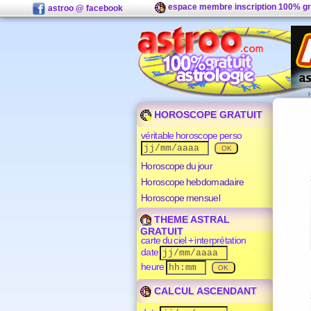
espace membre inscription 100% gr
astroo @ facebook
HOROSCOPE GRATUIT
véritable horoscope perso
Horoscope du jour
Horoscope hebdomadaire
Horoscope mensuel
THEME ASTRAL
GRATUIT
carte du ciel + interprétation
date
heure
CALCUL ASCENDANT