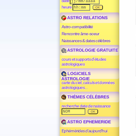
date
heure
ASTRO RELATIONS
Astro-compatibilité
Rencontre âme-soeur
Naissances & dates célèbres
ASTROLOGIE GRATUITE
cours et supports d'études
astrologiques
LOGICIELS
ASTROLOGIE
carte du ciel, calculs et données
astrologiques...
THÈMES CÉLÈBRES
recherche date de naissance
ASTRO EPHEMERIDE
Ephémérides d'aujourd'hui