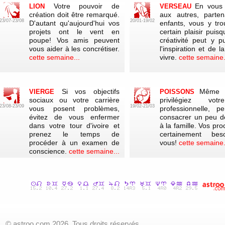
Votre pouvoir de
En vous 
LION
VERSEAU
création doit être remarqué.
aux autres, parten
23/07-23/08
20/01-19/02
D'autant qu'aujourd'hui vos
enfants, vous y tr
projets ont le vent en
certain plaisir puis
poupe! Vos amis peuvent
créativité peut y p
vous aider à les concrétiser.
l'inspiration et de l
cette semaine...
vivre.
cette semaine.
Si vos objectifs
Même s
VIERGE
POISSONS
sociaux ou votre carrière
privilégiez vot
23/08-23/09
19/02-21/03
vous posent problèmes,
professionnelle, p
évitez de vous enfermer
consacrer un peu d
dans votre tour d'ivoire et
à la famille. Vos pr
prenez le temps de
certainement be
procéder à un examen de
vous!
cette semaine.
conscience.
cette semaine...
© astroo.com 2026. Tous droits réservés.