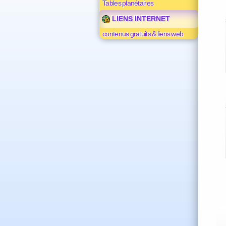
Tables planétaires
LIENS INTERNET
contenus gratuits & liens web