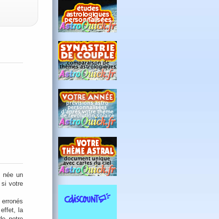
s née un
si votre
 erronés
ffet, la
de notre