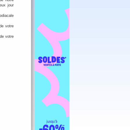
eux jour
zodiacale
 de votre
de votre