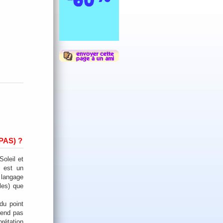
AS) ?
Soleil et
n est un
 langage
bles) que
 du point
rend pas
prétation