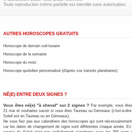
Toute reproduction même partielle est interdite sans autorisation.
AUTRES HOROSCOPES GRATUITS
Horoscope de demain soli-lunaire
Horoscope de la semaine
Horoscope du mois
Horoscope quotidien personnalisé (d'après vos transits planétaires).
NÉ(E) ENTRE DEUX SIGNES ?
Vous êtes né(e) "à cheval" sur 2 signes ?
Par exemple, vous ête
21 mai et souhaitez savoir si vous êtes Taureau ou Gémeaux (c'est-à-dire 
Soleil est en Taureau ou en Gémeaux).
Ne vous fiez pas aux calendriers des horoscopes qui sont nécessairement
car les dates de changement de signe sont différentes chaque année. En e
course du Soleil n'est pas parfaitement synchrone avec les 365 jours 