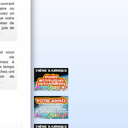
ouvrant
aire ou
ouvez un
que votre
uiser de
a joie de
..
i vous
re vie
ensez à
e temps
oches ont
soin de
..