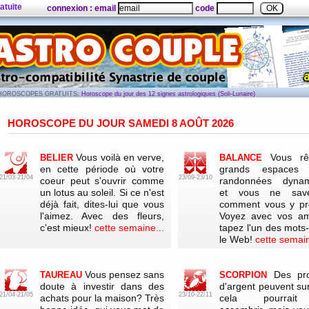
atuite
connexion : email
code
HOROSCOPES GRATUITS
: Horoscope du jour des 12 signes astrologiques (Soli-Lunaire)
HOROSCOPE DU JOUR
SAMEDI 8 AOÛT 2026
Vous voilà en verve,
Vous r
BELIER
BALANCE
en cette période où votre
grands espaces
21/03-21/04
23/09-23/10
coeur peut s'ouvrir comme
randonnées dynam
un lotus au soleil. Si ce n'est
et vous ne sav
déjà fait, dites-lui que vous
comment vous y pr
l'aimez. Avec des fleurs,
Voyez avec vos ami
c'est mieux!
cette semaine...
tapez l'un des mots-
le Web!
cette semain
Vous pensez sans
Des pr
TAUREAU
SCORPION
doute à investir dans des
d'argent peuvent sur
21/04-21/05
23/10-22/11
achats pour la maison? Très
cela pourrait