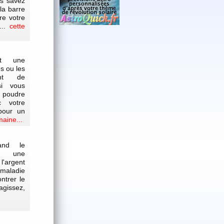
us savez
la barre
re votre
...
cette
st une
s ou les
ent de
si vous
oudre
c votre
pour un
maine...
and le
nt une
l'argent
 maladie
ntrer le
agissez,
.