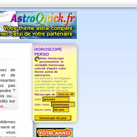
HOROSCOPE
PERSO
Votre horoscope
personnalisé: le
véritable horoscope
calculé d'après votre
êvez de
theme astral de
 et de
naissance.
Vos prévisions astrologiques
isantes
sont indiquées d'après les
ez pas
mouvements (ou transits) des
planètes rapides par rapport à
endre ?
vos planètes de naissance.
Horoscope de
s ou...
nom:
clés sur
date naiss.
e...
heure naiss.
oblèmes
venir et
 vous