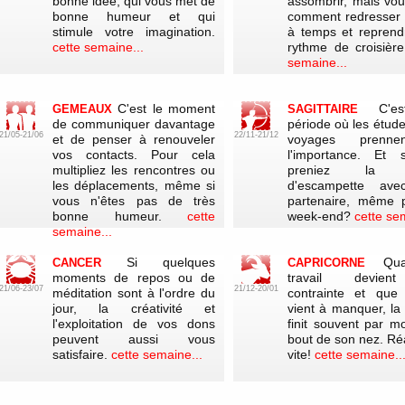
bonne idée, qui vous met de
assombrir, mais vo
bonne humeur et qui
comment redresser 
stimule votre imagination.
à temps et reprend
cette semaine...
rythme de croisière
semaine...
C'est le moment
C'e
GEMEAUX
SAGITTAIRE
de communiquer davantage
période où les étude
21/05-21/06
22/11-21/12
et de penser à renouveler
voyages prenn
vos contacts. Pour cela
l'importance. Et 
multipliez les rencontres ou
preniez la p
les déplacements, même si
d'escampette ave
vous n'êtes pas de très
partenaire, même 
bonne humeur.
cette
week-end?
cette se
semaine...
Si quelques
Qu
CANCER
CAPRICORNE
moments de repos ou de
travail devie
21/06-23/07
21/12-20/01
méditation sont à l'ordre du
contrainte et que 
jour, la créativité et
vient à manquer, la
l'exploitation de vos dons
finit souvent par mo
peuvent aussi vous
bout de son nez. Ré
satisfaire.
cette semaine...
vite!
cette semaine..