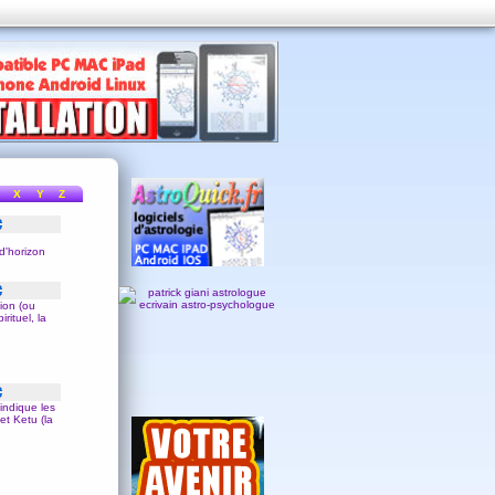
X
Y
Z
d'
horizon
ion (ou
irituel, la
indique les
et Ketu (la