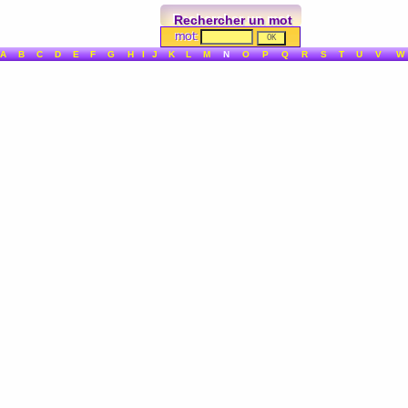
Rechercher un mot
mot:
A
B
C
D
E
F
G
H
I
J
K
L
M
N
O
P
Q
R
S
T
U
V
W