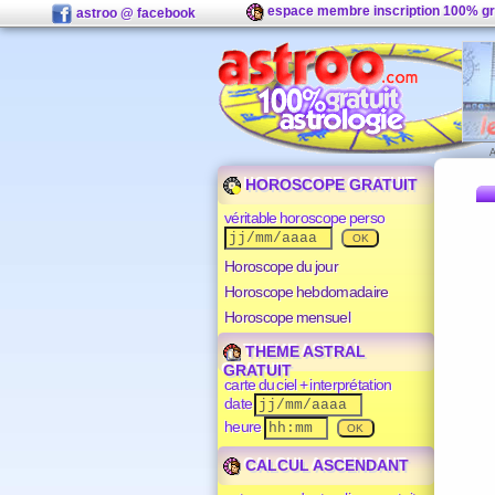
espace membre inscription 100% gr
astroo @ facebook
HOROSCOPE GRATUIT
véritable horoscope perso
Horoscope du jour
Horoscope hebdomadaire
Horoscope mensuel
THEME ASTRAL
GRATUIT
carte du ciel + interprétation
date
heure
CALCUL ASCENDANT