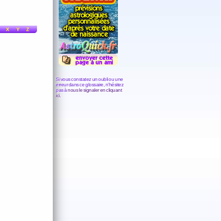
X
Y
Z
Si vous constatez un oubli ou une
erreur dans ce glossaire, n'hésitez
pas à
nous le signaler en cliquant
ici.