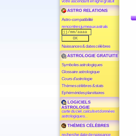
votre ascendant en ligne gratuit
ASTRO RELATIONS
Astro-compatibilité
rencontres jumeaux astrals
Naissances & dates célèbres
ASTROLOGIE GRATUITE
Symboles astrologiques
Glossaire astrologique
Cours d'astrologie
Thèmes célèbres & stats
Ephémérides planétaires
LOGICIELS
ASTROLOGIE
carte du ciel, calculs et données
astrologiques...
THÈMES CÉLÈBRES
recherche date de naissance