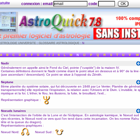
atuite
connexion : email
code
ASTROLOGIE UNIVERSITE
:
GLOSSAIRE ASTROLOGIQUE
: N
A
B
C
D
E
F
G
H
I
J
K
L
M
N
O
P
Q
R
S
T
U
V
W
Nadir
Généralement on appelle ainsi le
Fond du Ciel
, pointe ("
cuspide
") de la
maison
IV.
Certaines définitions donnent le Nadir comme étant le point situé en dessous et à 90° de la line 
(axe
ascendant
/
descendant
). Ce point se situe à l'opposé du
Zénith
.
Neptune
8ème planète du système solaire, qui fut découverte en 1848 par Le Verrier. Planète de générat
transpersonnelle) elle représente l'inspiration, la relation avec l'Univers et le Divin. L'invisible, le sp
mystique et la foi. L'éther, le flou, les illusions, la fuite, le brouillard, l'exil...
Représentation graphique :
Noeuds lunaires
C'est l'intersection de l'orbite de la
Lune
et de l'
écliptique
. En astrologie karmique, le Noeud sud 
vies récentes, le Noeud nord ce vers quoi l'on tend dans cette incarnation. On les nomme Rahu 
tête et la queue du
dragon
).
Représentations graphiques :
Noeud Nord:
Noeud Sud :