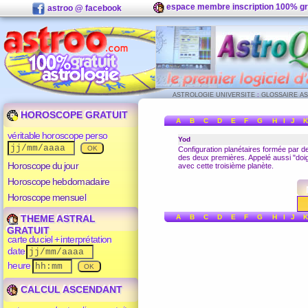
espace membre inscription 100% gr
astroo @ facebook
ASTROLOGIE UNIVERSITE
:
GLOSSAIRE A
HOROSCOPE GRATUIT
A
B
C
D
E
F
G
H
I
J
K
véritable horoscope perso
Yod
Configuration planétaires formée par 
des deux premières. Appelé aussi "doi
Horoscope du jour
avec cette troisième planète.
Horoscope hebdomadaire
Horoscope mensuel
THEME ASTRAL
A
B
C
D
E
F
G
H
I
J
K
GRATUIT
carte du ciel + interprétation
date
heure
CALCUL ASCENDANT