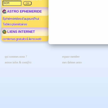
ASTRO EPHEMERIDE
Ephémérides d'aujourd'hui
Tables planétaires
LIENS INTERNET
contenus gratuits & liens web
qui sommes-nous ?
espace membre
astroo infos & cont@ct
mes thèmes astro