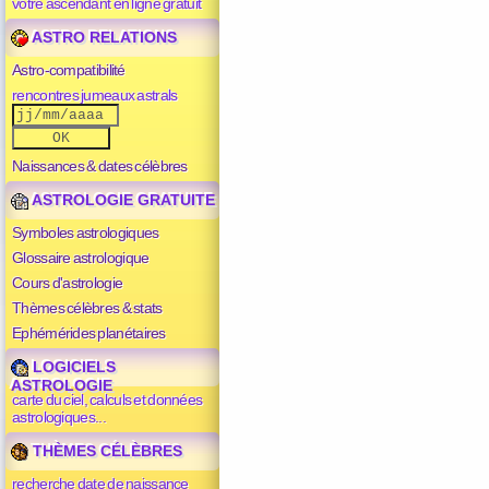
votre ascendant en ligne gratuit
ASTRO RELATIONS
Astro-compatibilité
rencontres jumeaux astrals
Naissances & dates célèbres
ASTROLOGIE GRATUITE
Symboles astrologiques
Glossaire astrologique
Cours d'astrologie
Thèmes célèbres & stats
Ephémérides planétaires
LOGICIELS
ASTROLOGIE
carte du ciel, calculs et données
astrologiques...
THÈMES CÉLÈBRES
recherche date de naissance