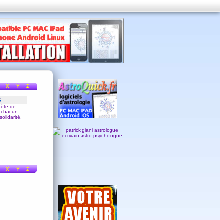
X
Y
Z
nète de
de chacun.
olidarité.
X
Y
Z