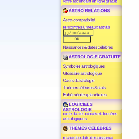
votre ascendant en ligne gratuit
ASTRO RELATIONS
Astro-compatibilité
rencontres jumeaux astrals
Naissances & dates célèbres
ASTROLOGIE GRATUITE
Symboles astrologiques
Glossaire astrologique
Cours d'astrologie
Thèmes célèbres & stats
Ephémérides planétaires
LOGICIELS
ASTROLOGIE
carte du ciel, calculs et données
astrologiques...
THÈMES CÉLÈBRES
recherche date de naissance