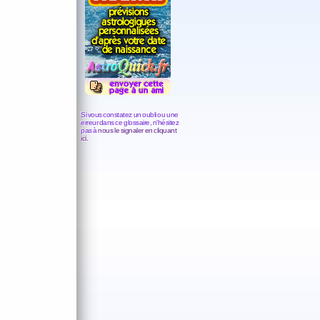
Si vous constatez un oubli ou une
erreur dans ce glossaire, n'hésitez
pas à
nous le signaler en cliquant
ici.