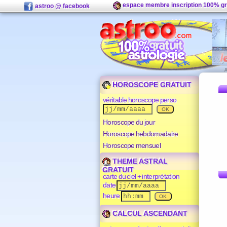
espace membre inscription 100% gr
astroo @ facebook
HOROSCOPE GRATUIT
véritable horoscope perso
Horoscope du jour
Horoscope hebdomadaire
Horoscope mensuel
THEME ASTRAL
GRATUIT
carte du ciel + interprétation
date
heure
CALCUL ASCENDANT