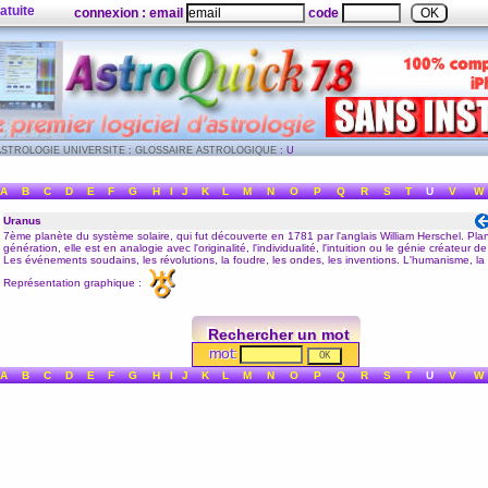
atuite
connexion : email
code
ASTROLOGIE UNIVERSITE
:
GLOSSAIRE ASTROLOGIQUE
: U
A
B
C
D
E
F
G
H
I
J
K
L
M
N
O
P
Q
R
S
T
U
V
W
Uranus
7ème planète du système solaire, qui fut découverte en 1781 par l'anglais William Herschel. Pla
génération, elle est en analogie avec l'originalité, l'individualité, l'intuition ou le génie créateur 
Les événements soudains, les révolutions, la foudre, les ondes, les inventions. L'humanisme, la s
Représentation graphique :
Rechercher un mot
mot:
A
B
C
D
E
F
G
H
I
J
K
L
M
N
O
P
Q
R
S
T
U
V
W