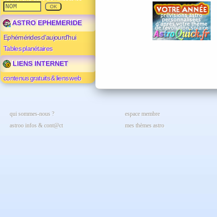
ASTRO EPHEMERIDE
Ephémérides d'aujourd'hui
Tables planétaires
LIENS INTERNET
contenus gratuits & liens web
qui sommes-nous ?
espace membre
astroo infos & cont@ct
mes thèmes astro