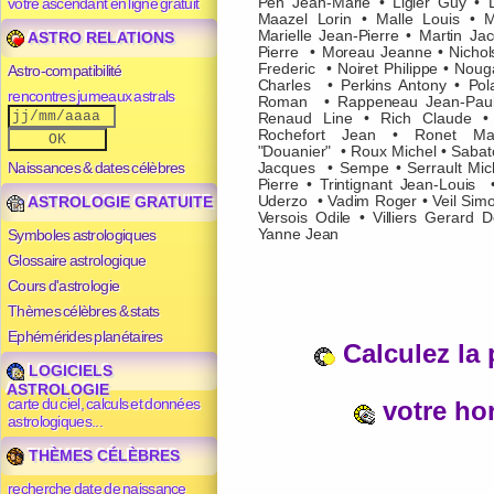
votre ascendant en ligne gratuit
Pen Jean-Marie
•
Ligier Guy
•
Maazel Lorin
•
Malle Louis
•
M
Marielle Jean-Pierre
•
Martin Ja
ASTRO RELATIONS
Pierre
•
Moreau Jeanne
•
Nichol
Frederic
•
Noiret Philippe
•
Noug
Astro-compatibilité
Charles
•
Perkins Antony
•
Pol
rencontres jumeaux astrals
Roman
•
Rappeneau Jean-Pau
Renaud Line
•
Rich Claude
Rochefort Jean
•
Ronet Mau
"Douanier"
•
Roux Michel
•
Sabat
Naissances & dates célèbres
Jacques
•
Sempe
•
Serrault Mic
Pierre
•
Trintignant Jean-Louis
ASTROLOGIE GRATUITE
Uderzo
•
Vadim Roger
•
Veil Sim
Versois Odile
•
Villiers Gerard 
Symboles astrologiques
Yanne Jean
Glossaire astrologique
Cours d'astrologie
Thèmes célèbres & stats
Ephémérides planétaires
Calculez la 
LOGICIELS
ASTROLOGIE
carte du ciel, calculs et données
votre ho
astrologiques...
THÈMES CÉLÈBRES
recherche date de naissance