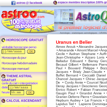
espace membre inscription 100% gr
astroo @ facebook
Astrologie
:
statistiques astrologiques
:
URANU
HOROSCOPE GRATUIT
Uranus en Belier
Aimee Anouk
•
Alexandre Jacque
véritable horoscope perso
•
Amarande
•
Amont Marcel
•
Anqu
Cecile
•
Audran Stephane
•
Auff
Horoscope du jour
Jean-Christophe
•
Azzaro Loris
Balladur Edouard
•
Barray Ger
Horoscope hebdomadaire
Becaud Gilbert
•
Bellemare Pierr
Paul
•
Bouvard Philippe
•
Bozz
Horoscope mensuel
Jacques
•
Brialy Jean-Claude
•
Buffet Bernard
•
Ceccaldi Daniel
THEME ASTRAL
Chancel Jacques
•
Chirac Jacqu
GRATUIT
De
•
Cordy Annie
•
Courcel Nico
carte du ciel + interprétation
Deray Jacques
•
Descrieres Geor
date
Enrico Robert
•
Fabian Francois
heure
Gaugin Paul
•
Girardot Annie
•
Granier-Deferre Pierre
•
Gravelain
CALCUL ASCENDANT
Hepburn Audrey
•
Lai Francis
•
Lapidus Ted
•
Lapierre Dominiqu