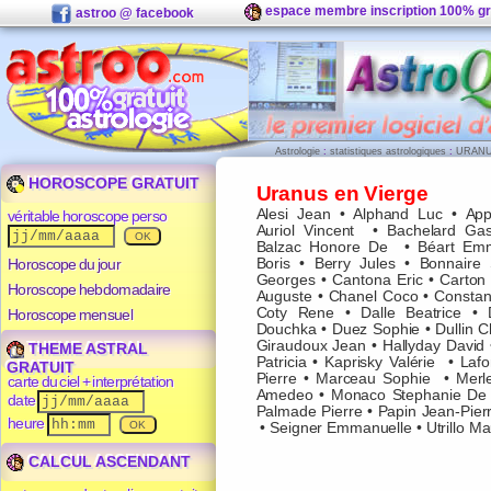
espace membre inscription 100% gr
astroo @ facebook
Astrologie
:
statistiques astrologiques
:
URANU
HOROSCOPE GRATUIT
Uranus en Vierge
Alesi Jean
•
Alphand Luc
•
App
véritable horoscope perso
Auriol Vincent
•
Bachelard Gas
Balzac Honore De
•
Béart Em
Horoscope du jour
Boris
•
Berry Jules
•
Bonnaire 
Georges
•
Cantona Eric
•
Carton 
Horoscope hebdomadaire
Auguste
•
Chanel Coco
•
Constan
Coty Rene
•
Dalle Beatrice
•
Horoscope mensuel
Douchka
•
Duez Sophie
•
Dullin C
Giraudoux Jean
•
Hallyday David
THEME ASTRAL
Patricia
•
Kaprisky Valérie
•
Lafo
GRATUIT
Pierre
•
Marceau Sophie
•
Merl
carte du ciel + interprétation
Amedeo
•
Monaco Stephanie De
date
Palmade Pierre
•
Papin Jean-Pier
heure
•
Seigner Emmanuelle
•
Utrillo M
CALCUL ASCENDANT