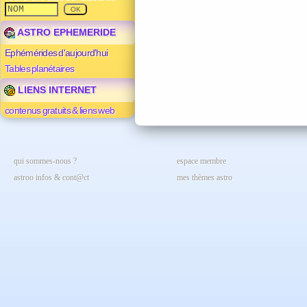
ASTRO EPHEMERIDE
Ephémérides d'aujourd'hui
Tables planétaires
LIENS INTERNET
contenus gratuits & liens web
qui sommes-nous ?
espace membre
astroo infos & cont@ct
mes thèmes astro