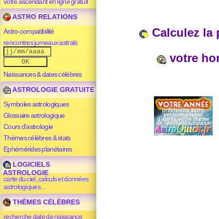
votre ascendant en ligne gratuit
ASTRO RELATIONS
Calculez la 
Astro-compatibilité
rencontres jumeaux astrals
votre ho
Naissances & dates célèbres
ASTROLOGIE GRATUITE
Symboles astrologiques
Glossaire astrologique
Cours d'astrologie
Thèmes célèbres & stats
Ephémérides planétaires
LOGICIELS
ASTROLOGIE
carte du ciel, calculs et données
astrologiques...
THÈMES CÉLÈBRES
recherche date de naissance