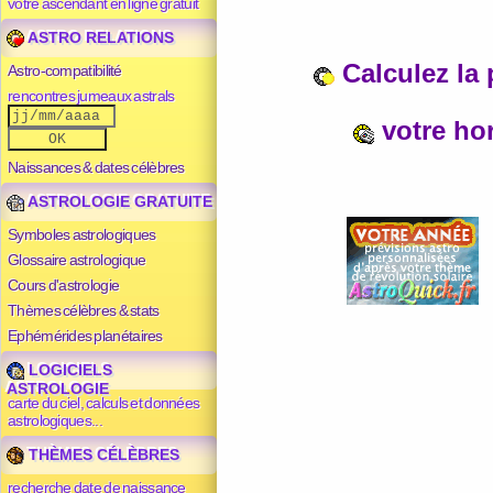
votre ascendant en ligne gratuit
ASTRO RELATIONS
Calculez la 
Astro-compatibilité
rencontres jumeaux astrals
votre ho
Naissances & dates célèbres
ASTROLOGIE GRATUITE
Symboles astrologiques
Glossaire astrologique
Cours d'astrologie
Thèmes célèbres & stats
Ephémérides planétaires
LOGICIELS
ASTROLOGIE
carte du ciel, calculs et données
astrologiques...
THÈMES CÉLÈBRES
recherche date de naissance