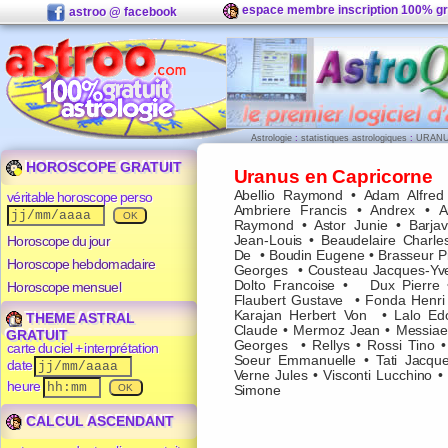
espace membre inscription 100% gr
astroo @ facebook
Astrologie
:
statistiques astrologiques
:
URANU
HOROSCOPE GRATUIT
Uranus en Capricorne
Abellio Raymond
•
Adam Alfred
véritable horoscope perso
Ambriere Francis
•
Andrex
•
A
Raymond
•
Astor Junie
•
Barja
Horoscope du jour
Jean-Louis
•
Beaudelaire Charle
De
•
Boudin Eugene
•
Brasseur P
Horoscope hebdomadaire
Georges
•
Cousteau Jacques-Yv
Dolto Francoise
•
Dux Pierre
Horoscope mensuel
Flaubert Gustave
•
Fonda Henri
Karajan Herbert Von
•
Lalo Ed
THEME ASTRAL
Claude
•
Mermoz Jean
•
Messiaen
GRATUIT
Georges
•
Rellys
•
Rossi Tino
carte du ciel + interprétation
Soeur Emmanuelle
•
Tati Jacqu
date
Verne Jules
•
Visconti Lucchino
•
heure
Simone
CALCUL ASCENDANT