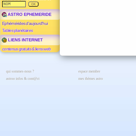
ASTRO EPHEMERIDE
Ephémérides d'aujourd'hui
Tables planétaires
LIENS INTERNET
contenus gratuits & liens web
qui sommes-nous ?
espace membre
astroo infos & cont@ct
mes thèmes astro