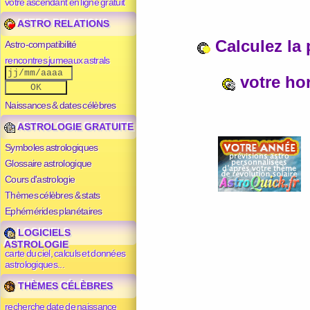
votre ascendant en ligne gratuit
ASTRO RELATIONS
Calculez la 
Astro-compatibilité
rencontres jumeaux astrals
votre ho
Naissances & dates célèbres
ASTROLOGIE GRATUITE
Symboles astrologiques
Glossaire astrologique
Cours d'astrologie
Thèmes célèbres & stats
Ephémérides planétaires
LOGICIELS
ASTROLOGIE
carte du ciel, calculs et données
astrologiques...
THÈMES CÉLÈBRES
recherche date de naissance