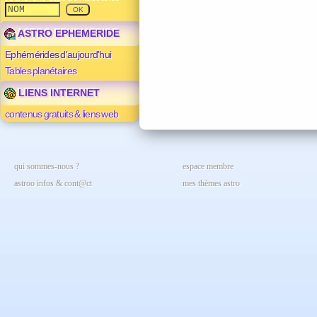
ASTRO EPHEMERIDE
Ephémérides d'aujourd'hui
Tables planétaires
LIENS INTERNET
contenus gratuits & liens web
qui sommes-nous ?
espace membre
astroo infos & cont@ct
mes thèmes astro