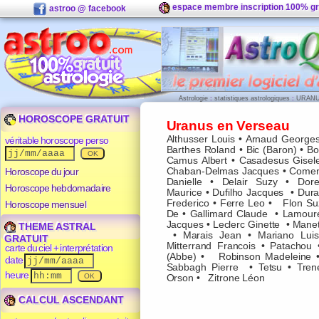
espace membre inscription 100% gr
astroo @ facebook
Astrologie
:
statistiques astrologiques
:
URANU
HOROSCOPE GRATUIT
Uranus en Verseau
Althusser Louis
•
Arnaud George
véritable horoscope perso
Barthes Roland
•
Bic (Baron)
•
Bo
Camus Albert
•
Casadesus Gisel
Horoscope du jour
Chaban-Delmas Jacques
•
Comenc
Danielle
•
Delair Suzy
•
Dor
Horoscope hebdomadaire
Maurice
•
Dufilho Jacques
•
Dura
Frederico
•
Ferre Leo
•
Flon S
Horoscope mensuel
De
•
Gallimard Claude
•
Lamour
Jacques
•
Leclerc Ginette
•
Manet
THEME ASTRAL
•
Marais Jean
•
Mariano Luis
GRATUIT
Mitterrand Francois
•
Patachou
carte du ciel + interprétation
(Abbe)
•
Robinson Madeleine
date
Sabbagh Pierre
•
Tetsu
•
Tren
heure
Orson
•
Zitrone Léon
CALCUL ASCENDANT