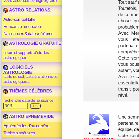
votre ascendant en ligne gratuit
Tout sauf 
Toutefois
ASTRO RELATIONS
de compen
Astro-compatibilité
chose qu
Rencontre âme-soeur
probablem
Avec Mer
Naissances & dates célèbres
vous ête
ASTROLOGIE GRATUITE
partenai
compréhen
cours et supports d'études
astrologiques
Cette sem
vous pous
LOGICIELS
autant, vo
ASTROLOGIE
carte du ciel, calculs et données
Avec le c
astrologiques...
essentiell
transit p
THÈMES CÉLÈBRES
rêvé.
recherche date de naissance
ASTRO EPHEMERIDE
Une semai
partenair
Ephémérides d'aujourd'hui
équipe, d
Tables planétaires
Côté sent
1/01-10/01