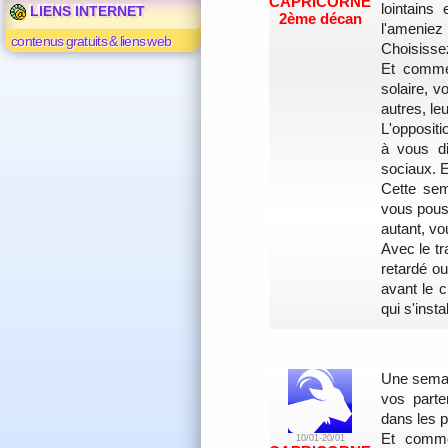
CAPRICORNE
lointains
LIENS INTERNET
2ème décan
l'amenie
contenus gratuits & liens web
Choisissez
Et comme
solaire, 
autres, l
L'oppositi
à vous di
sociaux. E
Cette sem
vous pous
autant, vo
Avec le tr
retardé o
avant le 
qui s'instal
Une semai
vos parte
dans les p
Et comme
10/01-20/01