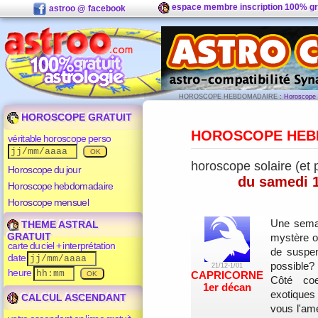
espace membre inscription 100% gr
astroo @ facebook
HOROSCOPE HEBDOMADAIRE
: Horoscope d
HOROSCOPE GRATUIT
HOROSCOPE HEB
véritable horoscope perso
horoscope solaire (et 
Horoscope du jour
du samedi 1
Horoscope hebdomadaire
Horoscope mensuel
Une semain
THEME ASTRAL
GRATUIT
mystère ou
carte du ciel + interprétation
de suspen
date
possible?
21/12-1/01
heure
CAPRICORNE
Côté co
1er décan
exotiques
CALCUL ASCENDANT
vous l'am