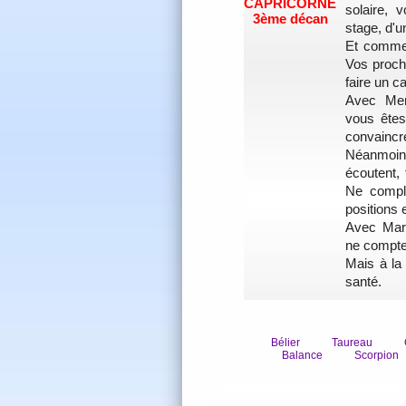
CAPRICORNE
solaire, 
3ème décan
stage, d'u
Et comme 
Vos proche
faire un 
Avec Mer
vous êtes
convaincre
Néanmoin
écoutent, 
Ne compl
positions 
Avec Mars
ne comptez
Mais à la 
santé.
Bélier
Taureau
Balance
Scorpion