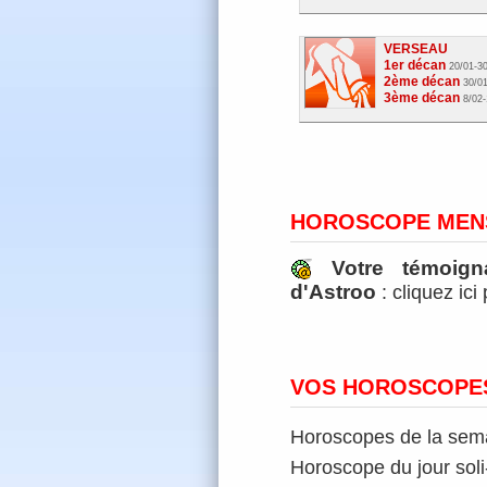
VERSEAU
1er décan
20/01-3
2ème décan
30/01
3ème décan
8/02-
HOROSCOPE MEN
Votre témoig
d'Astroo
: cliquez ici
VOS HOROSCOPES
Horoscopes de la semai
Horoscope du jour soli