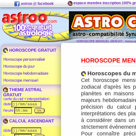
espace membre inscription 100% gr
astroo @ facebook
HOROSCOPE MENSUEL GRATUIT : horoscope
HOROSCOPE GRATUIT
Horoscope personnalisé
HOROSCOPE MEN
Horoscope du jour
Horoscopes du m
Horoscope hebdomadaire
Cet horoscope mensu
Horoscope mensuel
zodiacal d'après les p
THEME ASTRAL
planètes en maisons s
GRATUIT
carte du ciel + interprétation
majeurs hebdomadaires
date
précision du calcul
heure
interprétations des pla
à considérer dans un
CALCUL ASCENDANT
strictement événementi
date
Pour connaître préc