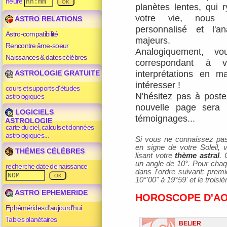
heure
planètes lentes, qui
votre vie, nous
ASTRO RELATIONS
personnalisé
et
l'a
Astro-compatibilité
majeurs
.
Rencontre âme-soeur
Analogiquement, v
Naissances & dates célèbres
correspondant à v
ASTROLOGIE GRATUITE
interprétations en m
intéresser !
cours et supports d'études
N'hésitez pas à poster
astrologiques
nouvelle page sera 
LOGICIELS
témoignages...
ASTROLOGIE
carte du ciel, calculs et données
astrologiques...
Si vous ne connaissez pas v
en signe de votre Soleil,
THÈMES CÉLÈBRES
lisant votre
thème astral
. 
un angle de 10°. Pour chaqu
recherche date de naissance
dans l'ordre suivant: prem
10°'00" à 19°59' et le trois
ASTRO EPHEMERIDE
HOROSCOPE D'AO
Ephémérides d'aujourd'hui
Tables planétaires
BELIER