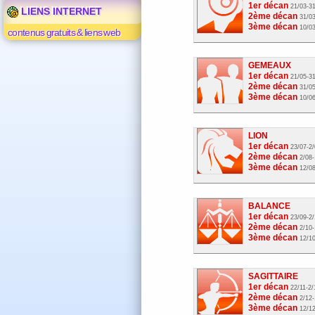
1er décan
21/03-3
LIENS INTERNET
2ème décan
31/0
3ème décan
10/0
contenus gratuits & liens web
GEMEAUX
1er décan
21/05-3
2ème décan
31/0
3ème décan
10/0
LION
1er décan
23/07-2
2ème décan
2/08-
3ème décan
12/0
BALANCE
1er décan
23/09-2
2ème décan
2/10-
3ème décan
12/1
SAGITTAIRE
1er décan
22/11-2/
2ème décan
2/12-
3ème décan
12/1