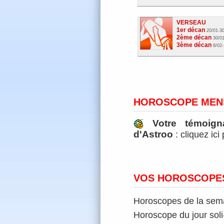
VERSEAU
1er décan
20/01-3
2ème décan
30/01
3ème décan
8/02-
HOROSCOPE MEN
Votre témoig
d'Astroo
: cliquez ici
VOS HOROSCOPES
Horoscopes de la semai
Horoscope du jour soli