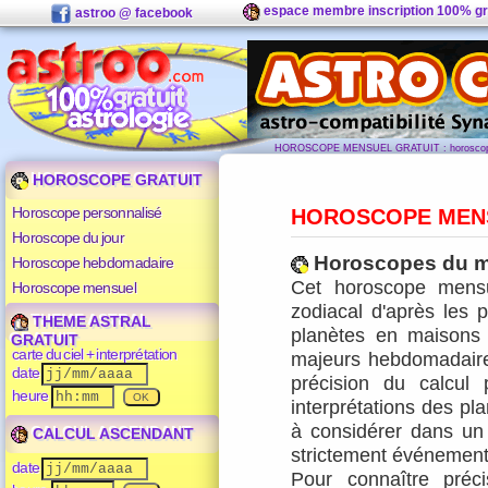
espace membre inscription 100% gr
astroo @ facebook
HOROSCOPE MENSUEL GRATUIT : horoscope
HOROSCOPE GRATUIT
Horoscope personnalisé
HOROSCOPE MEN
Horoscope du jour
Horoscopes du m
Horoscope hebdomadaire
Cet horoscope mensu
Horoscope mensuel
zodiacal d'après les p
THEME ASTRAL
planètes en maisons s
GRATUIT
carte du ciel + interprétation
majeurs hebdomadaires
date
précision du calcul
heure
interprétations des pla
à considérer dans un
CALCUL ASCENDANT
strictement événementi
date
Pour connaître préc