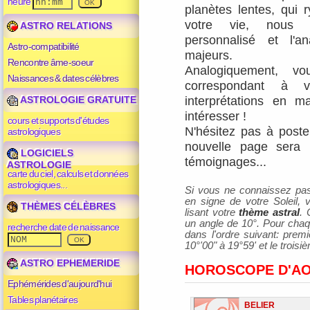
heure
planètes lentes, qui
votre vie, nous
ASTRO RELATIONS
personnalisé
et
l'a
Astro-compatibilité
majeurs
.
Rencontre âme-soeur
Analogiquement, v
Naissances & dates célèbres
correspondant à v
ASTROLOGIE GRATUITE
interprétations en m
intéresser !
cours et supports d'études
N'hésitez pas à poster
astrologiques
nouvelle page sera 
LOGICIELS
témoignages...
ASTROLOGIE
carte du ciel, calculs et données
astrologiques...
Si vous ne connaissez pas v
en signe de votre Soleil,
THÈMES CÉLÈBRES
lisant votre
thème astral
. 
un angle de 10°. Pour chaqu
recherche date de naissance
dans l'ordre suivant: prem
10°'00" à 19°59' et le trois
ASTRO EPHEMERIDE
HOROSCOPE D'AO
Ephémérides d'aujourd'hui
Tables planétaires
BELIER