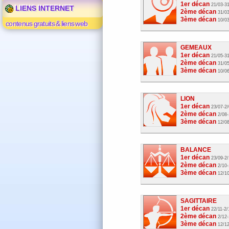
1er décan
21/03-3
LIENS INTERNET
2ème décan
31/0
3ème décan
10/0
contenus gratuits & liens web
GEMEAUX
1er décan
21/05-3
2ème décan
31/0
3ème décan
10/0
LION
1er décan
23/07-2
2ème décan
2/08-
3ème décan
12/0
BALANCE
1er décan
23/09-2
2ème décan
2/10-
3ème décan
12/1
SAGITTAIRE
1er décan
22/11-2/
2ème décan
2/12-
3ème décan
12/1