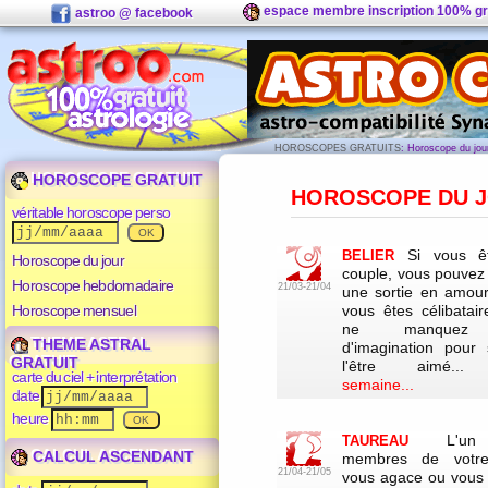
espace membre inscription 100% gr
astroo @ facebook
HOROSCOPES GRATUITS
: Horoscope du jour
HOROSCOPE GRATUIT
HOROSCOPE DU 
véritable horoscope perso
Si vous ê
BELIER
Horoscope du jour
couple, vous pouvez 
Horoscope hebdomadaire
21/03-21/04
une sortie en amour
Horoscope mensuel
vous êtes célibatair
ne manquez
THEME ASTRAL
d'imagination pour 
GRATUIT
l'être aimé.
carte du ciel + interprétation
semaine...
date
heure
L'u
TAUREAU
CALCUL ASCENDANT
membres de votre
21/04-21/05
vous agace ou vous i