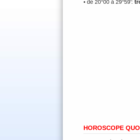
t
• de 20°00 à 29°59':
HOROSCOPE QUOT