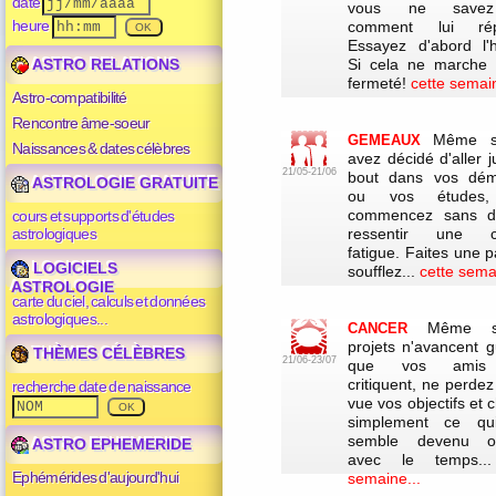
date
vous ne save
heure
comment lui rép
Essayez d'abord l'
ASTRO RELATIONS
Si cela ne marche 
fermeté!
cette semain
Astro-compatibilité
Rencontre âme-soeur
Même s
GEMEAUX
Naissances & dates célèbres
avez décidé d'aller 
21/05-21/06
bout dans vos dém
ASTROLOGIE GRATUITE
ou vos études,
commencez sans d
cours et supports d'études
astrologiques
ressentir une ce
fatigue. Faites une 
LOGICIELS
soufflez...
cette sema
ASTROLOGIE
carte du ciel, calculs et données
astrologiques...
Même s
CANCER
projets n'avancent g
THÈMES CÉLÈBRES
21/06-23/07
que vos amis
critiquent, ne perde
recherche date de naissance
vue vos objectifs et
simplement ce qu
semble devenu ob
ASTRO EPHEMERIDE
avec le temps.
Ephémérides d'aujourd'hui
semaine...