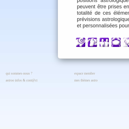
positions astrologiq
peuvent être prises en
totalité de ces éléme
prévisions astrologiqu
et personnalisées pou
qui sommes-nous ?
espace membre
astroo infos & cont@ct
mes thèmes astro