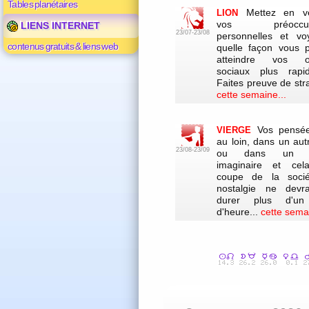
Tables planétaires
Mettez en ve
LION
vos préoccupa
LIENS INTERNET
23/07-23/08
personnelles et v
contenus gratuits & liens web
quelle façon vous p
atteindre vos obj
sociaux plus rapi
Faites preuve de stra
cette semaine...
Vos pensé
VIERGE
au loin, dans un aut
23/08-23/09
ou dans un 
imaginaire et cel
coupe de la socié
nostalgie ne devr
durer plus d'un
d'heure...
cette semai