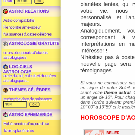
heure
planètes lentes, qui
votre vie, nous
ASTRO RELATIONS
personnalisé
et
l'a
Astro-compatibilité
majeurs
.
Rencontre âme-soeur
Analogiquement, v
Naissances & dates célèbres
correspondant à v
ASTROLOGIE GRATUITE
interprétations en m
intéresser !
cours et supports d'études
N'hésitez pas à poster
astrologiques
nouvelle page sera 
LOGICIELS
témoignages...
ASTROLOGIE
carte du ciel, calculs et données
astrologiques...
Si vous ne connaissez pas v
en signe de votre Soleil,
THÈMES CÉLÈBRES
lisant votre
thème astral
. 
un angle de 10°. Pour chaqu
recherche date de naissance
dans l'ordre suivant: prem
10°'00" à 19°59' et le trois
ASTRO EPHEMERIDE
HOROSCOPE D'AO
Ephémérides d'aujourd'hui
Tables planétaires
BELIER