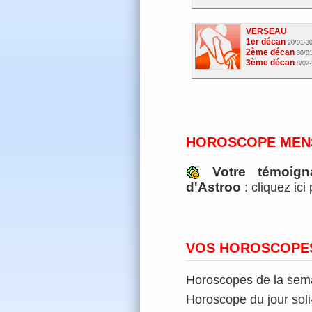
VERSEAU
1er décan
20/01-3
2ème décan
30/01
3ème décan
8/02-
HOROSCOPE MEN
Votre témoig
d'Astroo
: cliquez ici
VOS HOROSCOPES
Horoscopes de la semai
Horoscope du jour soli