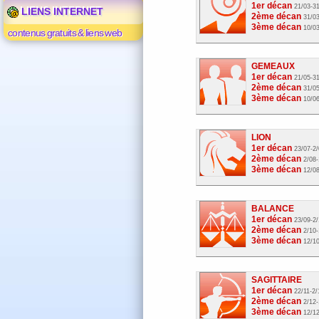
1er décan
21/03-3
LIENS INTERNET
2ème décan
31/0
3ème décan
10/0
contenus gratuits & liens web
GEMEAUX
1er décan
21/05-3
2ème décan
31/0
3ème décan
10/0
LION
1er décan
23/07-2
2ème décan
2/08-
3ème décan
12/0
BALANCE
1er décan
23/09-2
2ème décan
2/10-
3ème décan
12/1
SAGITTAIRE
1er décan
22/11-2/
2ème décan
2/12-
3ème décan
12/1