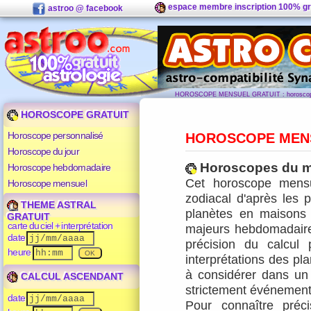
espace membre inscription 100% gr
astroo @ facebook
HOROSCOPE MENSUEL GRATUIT : horoscope
HOROSCOPE GRATUIT
Horoscope personnalisé
HOROSCOPE MEN
Horoscope du jour
Horoscopes du m
Horoscope hebdomadaire
Cet horoscope mensu
Horoscope mensuel
zodiacal d'après les p
THEME ASTRAL
planètes en maisons s
GRATUIT
carte du ciel + interprétation
majeurs hebdomadaires
date
précision du calcul
heure
interprétations des pla
à considérer dans un
CALCUL ASCENDANT
strictement événementi
date
Pour connaître préc