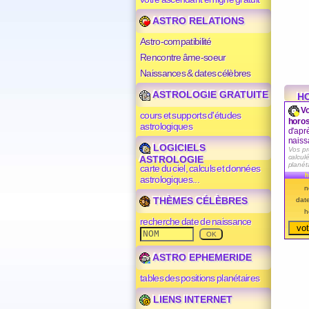
ASTRO RELATIONS
Astro-compatibilité
Rencontre âme-soeur
Naissances & dates célèbres
ASTROLOGIE GRATUITE
H
Vo
cours et supports d'études
horos
astrologiques
d'apr
naiss
LOGICIELS
Vos pr
calculé
ASTROLOGIE
planét
carte du ciel, calculs et données
h
astrologiques...
n
THÈMES CÉLÈBRES
dat
h
recherche date de naissance
ASTRO EPHEMERIDE
tables des positions planétaires
LIENS INTERNET