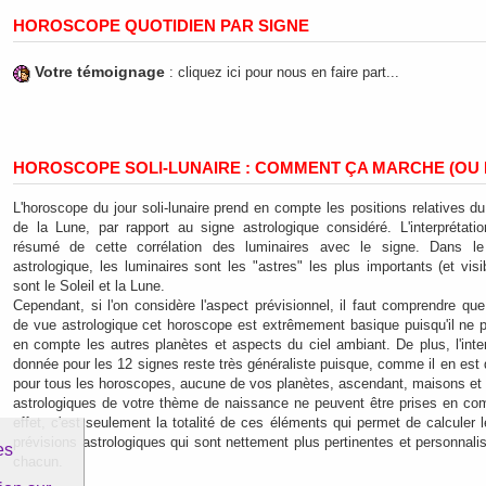
HOROSCOPE QUOTIDIEN PAR SIGNE
Votre témoignage
: cliquez ici pour nous en faire part...
HOROSCOPE SOLI-LUNAIRE : COMMENT ÇA MARCHE (OU 
L'horoscope du jour soli-lunaire prend en compte les positions relatives du
de la Lune, par rapport au signe astrologique considéré. L'interprétati
résumé de cette corrélation des luminaires avec le signe. Dans le
astrologique, les luminaires sont les "astres" les plus importants (et visi
sont le Soleil et la Lune.
Cependant, si l'on considère l'aspect prévisionnel, il faut comprendre que
de vue astrologique cet horoscope est extrêmement basique puisqu'il ne 
en compte les autres planètes et aspects du ciel ambiant. De plus, l'inter
donnée pour les 12 signes reste très généraliste puisque, comme il en es
pour tous les horoscopes, aucune de vos planètes, ascendant, maisons et 
astrologiques de votre thème de naissance ne peuvent être prises en co
effet, c'est seulement la totalité de ces éléments qui permet de calculer l
prévisions astrologiques qui sont nettement plus pertinentes et personnali
es
chacun.