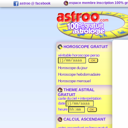
espace membre inscription 100% gr
astroo @ facebook
HOROSCOPE GRATUIT
véritable horoscope perso
Horoscope du jour
Horoscope hebdomadaire
Horoscope mensuel
THEME ASTRAL
GRATUIT
carte du ciel + interprétation
date
heure
CALCUL ASCENDANT
votre ascendant en ligne gratuit