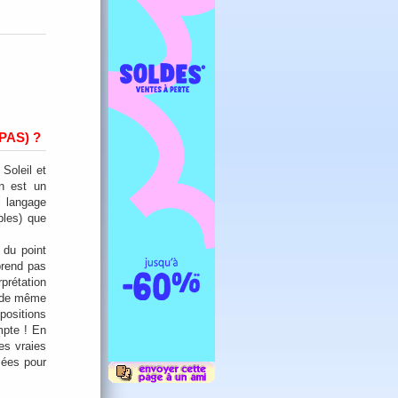
PAS) ?
 Soleil et
on est un
 langage
bles) que
 du point
prend pas
prétation
t de même
positions
mpte ! En
es vraies
sées pour