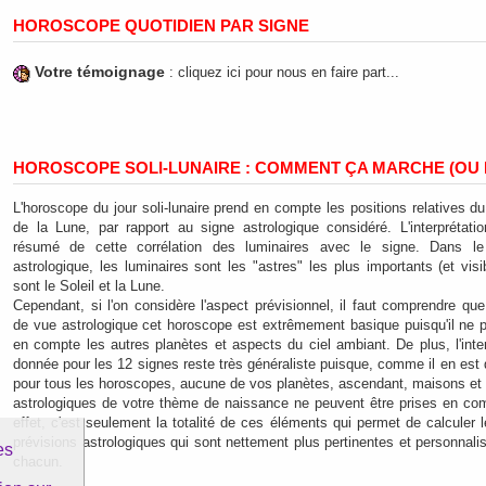
HOROSCOPE QUOTIDIEN PAR SIGNE
Votre témoignage
: cliquez ici pour nous en faire part...
HOROSCOPE SOLI-LUNAIRE : COMMENT ÇA MARCHE (OU 
L'horoscope du jour soli-lunaire prend en compte les positions relatives du
de la Lune, par rapport au signe astrologique considéré. L'interprétati
résumé de cette corrélation des luminaires avec le signe. Dans le
astrologique, les luminaires sont les "astres" les plus importants (et visi
sont le Soleil et la Lune.
Cependant, si l'on considère l'aspect prévisionnel, il faut comprendre que
de vue astrologique cet horoscope est extrêmement basique puisqu'il ne 
en compte les autres planètes et aspects du ciel ambiant. De plus, l'inter
donnée pour les 12 signes reste très généraliste puisque, comme il en es
pour tous les horoscopes, aucune de vos planètes, ascendant, maisons et 
astrologiques de votre thème de naissance ne peuvent être prises en co
effet, c'est seulement la totalité de ces éléments qui permet de calculer l
prévisions astrologiques qui sont nettement plus pertinentes et personnali
es
chacun.