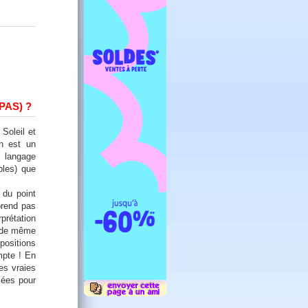
PAS) ?
 Soleil et
on est un
 langage
bles) que
 du point
prend pas
prétation
t de même
positions
mpte ! En
es vraies
sées pour