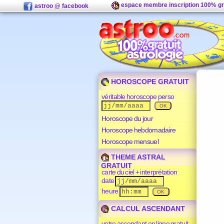
espace membre inscription 100% gr
astroo @ facebook
HOROSCOPE GRATUIT
véritable horoscope perso
Horoscope du jour
Horoscope hebdomadaire
Horoscope mensuel
THEME ASTRAL
GRATUIT
carte du ciel + interprétation
date
heure
CALCUL ASCENDANT
votre ascendant en ligne gratuit