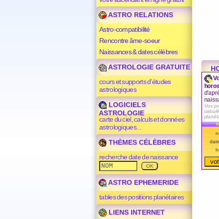
ASTRO RELATIONS
Astro-compatibilité
Rencontre âme-soeur
Naissances & dates célèbres
ASTROLOGIE GRATUITE
H
Vo
cours et supports d'études
horos
astrologiques
d'apr
naiss
LOGICIELS
Vos pr
calculé
ASTROLOGIE
planét
carte du ciel, calculs et données
h
astrologiques...
n
THÈMES CÉLÈBRES
dat
h
recherche date de naissance
ASTRO EPHEMERIDE
tables des positions planétaires
LIENS INTERNET